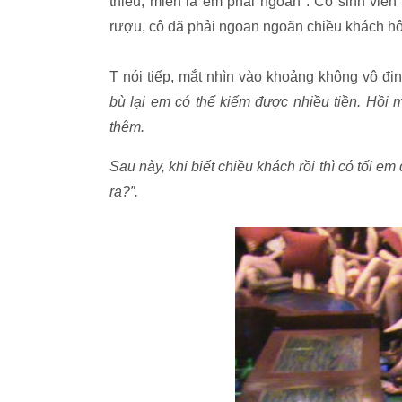
thiếu, miễn là em phải ngoan". Cô sinh viên 
rượu, cô đã phải ngoan ngoãn chiều khách hô
T nói tiếp, mắt nhìn vào khoảng không vô đị
bù lại em có thể kiếm được nhiều tiền. Hồi
thêm.
Sau này, khi biết chiều khách rồi thì có tối e
ra?”.