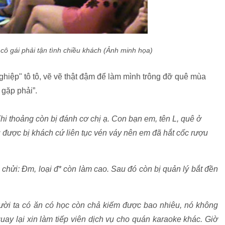
cô gái phải tận tình chiều khách (Ảnh minh họa)
hiệp" tô tô, vẽ vẽ thật đậm để làm mình trông đỡ quê mùa
 gặp phải”.
Thi thoảng còn bị đánh cơ chị ạ. Con bạn em, tên L, quê ở
được bị khách cứ liên tục vén váy nên em đã hắt cốc rượu
à chửi: Đm, loại đ* còn làm cao. Sau đó còn bị quản lý bắt đền
gười ta có ăn có học còn chả kiếm được bao nhiêu, nó không
quay lại xin làm tiếp viên dịch vụ cho quán karaoke khác. Giờ