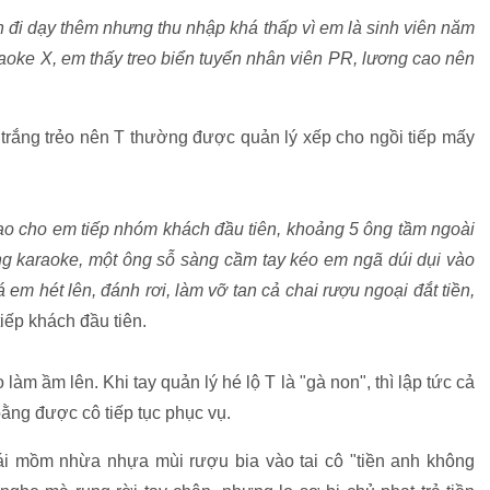
 đi dạy thêm nhưng thu nhập khá thấp vì em là sinh viên năm
araoke X, em thấy treo biển tuyển nhân viên PR, lương cao nên
trắng trẻo nên T thường được quản lý xếp cho ngồi tiếp mấy
ao cho em tiếp nhóm khách đầu tiên, khoảng 5 ông tầm ngoài
g karaoke, một ông sỗ sàng cầm tay kéo em ngã dúi dụi vào
á em hét lên, đánh rơi, làm vỡ tan cả chai rượu ngoại đắt tiền,
tiếp khách đầu tiên.
làm ầm lên. Khi tay quản lý hé lộ T là "gà non", thì lập tức cả
 bằng được cô tiếp tục phục vụ.
ái mồm nhừa nhựa mùi rượu bia vào tai cô "tiền anh không