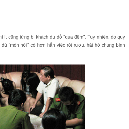
hì ít cũng từng bị khách dụ dỗ "qua đêm". Tuy nhiên, do quy
 dù “món hời” có hơn hẳn việc rót rượu, hát hò chung bình