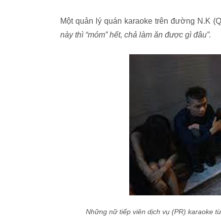
Một quản lý quán karaoke trên đường N.K (Q
này thì “móm” hết, chả làm ăn được gì đâu”.
Những nữ tiếp viên dịch vụ (PR) karaoke từ