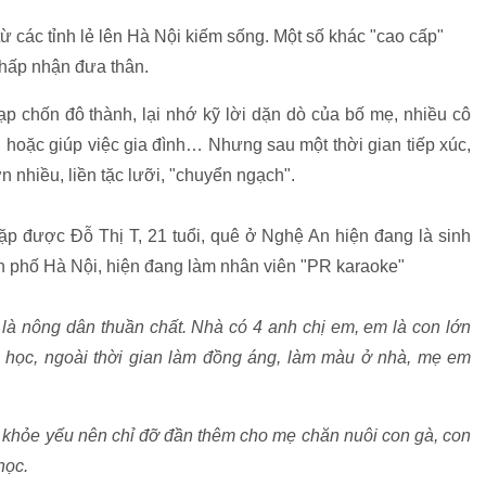
từ các tỉnh lẻ lên Hà Nội kiếm sống. Một số khác "cao cấp"
, chấp nhận đưa thân.
ạp chốn đô thành, lại nhớ kỹ lời dặn dò của bố mẹ, nhiều cô
 hoặc giúp việc gia đình… Nhưng sau một thời gian tiếp xúc,
 nhiều, liền tặc lưỡi, "chuyển ngạch".
ặp được Đỗ Thị T, 21 tuổi, quê ở Nghệ An hiện đang là sinh
nh phố Hà Nội, hiện đang làm nhân viên "PR karaoke"
là nông dân thuần chất. Nhà có 4 anh chị em, em là con lớn
ăn học, ngoài thời gian làm đồng áng, làm màu ở nhà, mẹ em
c khỏe yếu nên chỉ đỡ đần thêm cho mẹ chăn nuôi con gà, con
học.