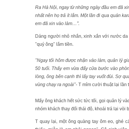
Ra Hà Nội, ngay từ những ngày đầu em đã xin
nhất nên họ trả ít lắm. Một lần đi qua quán k
em đã xin vào làm…”.
Dáng người nhỏ nhắn, xinh xắn với nước da 
"quý ông" lắm tiền.
"Ngay tối hôm được nhận vào làm, quản lý gi
50 tuổi. Thấy em vừa đẩy cửa bước vào phòn
lòng, ông bên cạnh thì lấy tay vuốt đùi. Sợ qu
vùng chạy ra ngoài"
- T mỉm cười thuật lại lần 
Mấy ông khách hết sức tức tối, gọi quản lý vào 
nhóm khách thay đổi thái độ, khoái trá lại vòi
T quay lại, một ông quàng tay ôm eo, ghé c