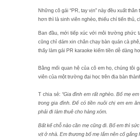
Những cô gái “PR, tay vịn” này đều xuất thân 
hơn thì là sinh viên nghèo, thiếu chí tiến thủ
Ban đầu, mới tiếp xúc với môi trường phức t
cũng chỉ dám xin chân chạy bàn quán cà phê,
thấy làm gái PR karaoke kiếm tiền dễ dàng hơn
Bằng mối quan hệ của cô em họ, chúng tôi g
viên của một trường đại học trên địa bàn thà
T chia sẻ:
“Gia đình em rất nghèo. Bố mẹ em 
trong gia đình. Để có tiền nuôi chị em em 
phải đi làm thuê cho hàng xóm.
Bất kể chỗ nào cần mẹ cũng đi. Bố em thì sứ
vịt ở nhà. Em thương bố mẹ lắm nên cố gắng 