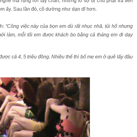
nghe mà rụng rời tay chân, nhưng lo sợ bị chủ phạt trả tiền
m ấy. Sau lần đó, cô dường như dạn dĩ hơn.
nh:
“Công việc này của bọn em dù rất nhục nhã, tủi hổ nhưng
 mới làm, mỗi tối em được khách bo bằng cả tháng em đi dạy
m được cả 4, 5 triệu đồng. Nhiều thế thì bố mẹ em ở quê lấy đâu