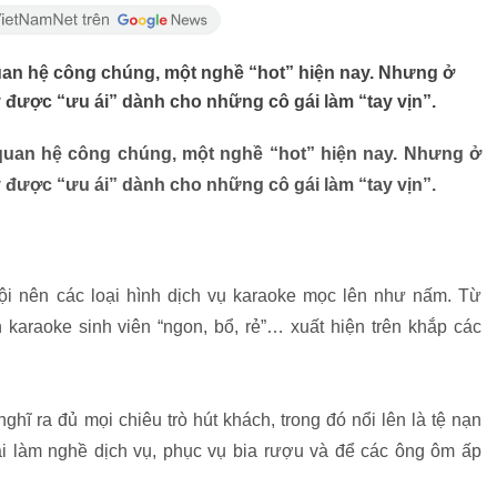
 quan hệ công chúng, một nghề “hot” hiện nay. Nhưng ở
 được “ưu ái” dành cho những cô gái làm “tay vịn”.
là quan hệ công chúng, một nghề “hot” hiện nay. Nhưng ở
 được “ưu ái” dành cho những cô gái làm “tay vịn”.
hội nên các loại hình dịch vụ karaoke mọc lên như nấm. Từ
araoke sinh viên “ngon, bổ, rẻ”… xuất hiện trên khắp các
hĩ ra đủ mọi chiêu trò hút khách, trong đó nổi lên là tệ nạn
 gái làm nghề dịch vụ, phục vụ bia rượu và để các ông ôm ấp