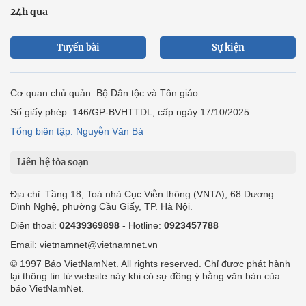
24h qua
Tuyến bài
Sự kiện
Cơ quan chủ quản: Bộ Dân tộc và Tôn giáo
Số giấy phép: 146/GP-BVHTTDL, cấp ngày 17/10/2025
Tổng biên tập: Nguyễn Văn Bá
Liên hệ tòa soạn
Địa chỉ: Tầng 18, Toà nhà Cục Viễn thông (VNTA), 68 Dương
Đình Nghệ, phường Cầu Giấy, TP. Hà Nội.
Điện thoại:
02439369898
- Hotline:
0923457788
Email: vietnamnet@vietnamnet.vn
© 1997 Báo VietNamNet. All rights reserved. Chỉ được phát hành
lại thông tin từ website này khi có sự đồng ý bằng văn bản của
báo VietNamNet.