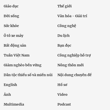
Giáo dục
Thế giới
Đời sống
Văn hóa - Giải trí
Sức khỏe
Công nghệ
Ô tô xe máy
Du lịch
Bất động sản
Bạn đọc
Tuần Việt Nam
Công nghiệp hỗ trợ
Giảm nghèo bền vững
Nông thôn mới
Dân tộc thiểu số và miền núi
Nội dung chuyên đề
English
Hồ sơ
Ảnh
Video
Multimedia
Podcast