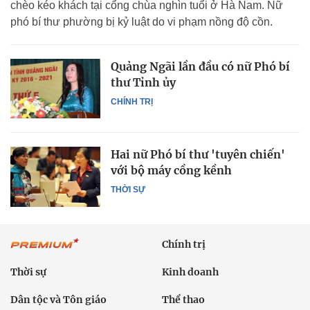
chèo kéo khách tại cổng chùa nghìn tuổi ở Hà Nam. Nữ
phó bí thư phường bị kỷ luật do vi phạm nồng độ cồn.
Quảng Ngãi lần đầu có nữ Phó bí
thư Tỉnh ủy
CHÍNH TRỊ
Hai nữ Phó bí thư 'tuyên chiến'
với bộ máy cồng kềnh
THỜI SỰ
Chính trị
Thời sự
Kinh doanh
Dân tộc và Tôn giáo
Thể thao