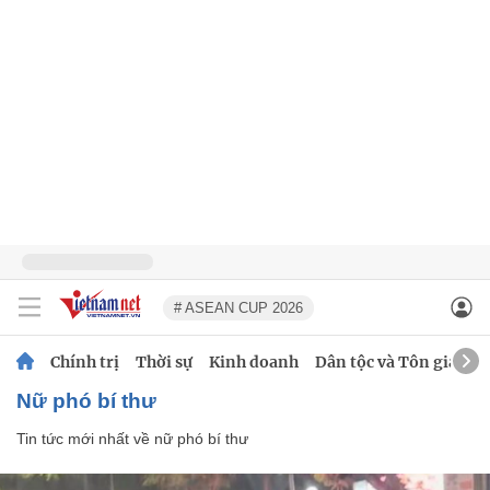
# ASEAN CUP 2026
Chính trị
Thời sự
Kinh doanh
Dân tộc và Tôn giáo
nữ phó bí thư
Tin tức mới nhất về
nữ phó bí thư