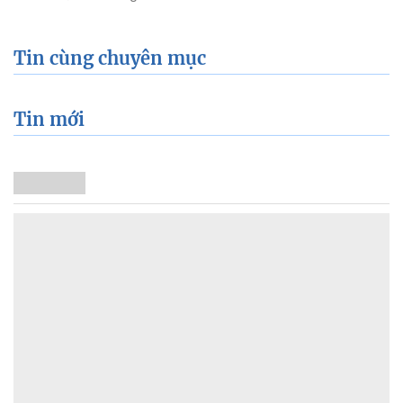
Giảm nghèo bền vững
Nông thôn mới
Dân tộc thiểu số và miền núi
Nội dung chuyên đề
English
Hồ sơ
Ảnh
Video
Multimedia
Podcast
24h qua
Tuyến bài
Sự kiện
Cơ quan chủ quản: Bộ Dân tộc và Tôn giáo
Số giấy phép: 146/GP-BVHTTDL, cấp ngày 17/10/2025
Tổng biên tập: Nguyễn Văn Bá
Liên hệ tòa soạn