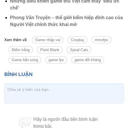
Chính trị
Thời sự
Kinh doanh
Dân tộc và Tôn giáo
Thể thao
Giáo dục
Thế giới
Đời sống
Văn hóa - Giải trí
Sức khỏe
Công nghệ
Ô tô xe máy
Du lịch
Bất động sản
Bạn đọc
Tuần Việt Nam
Công nghiệp hỗ trợ