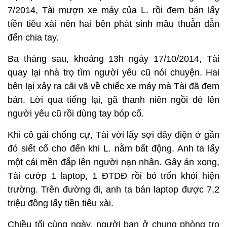
7/2014, Tài mượn xe máy của L. rồi đem bán lấy
tiền tiêu xài nên hai bên phát sinh mâu thuẫn dẫn
đến chia tay.
Ba tháng sau, khoảng 13h ngày 17/10/2014, Tài
quay lại nhà trọ tìm người yêu cũ nói chuyện. Hai
bên lại xảy ra cãi vã về chiếc xe máy mà Tài đã đem
bán. Lời qua tiếng lại, gã thanh niên ngồi đè lên
người yêu cũ rồi dùng tay bóp cổ.
Khi cô gái chống cự, Tài với lấy sợi dây điện ở gần
đó siết cổ cho đến khi L. nằm bất động. Anh ta lấy
một cái mền đắp lên người nạn nhân. Gây án xong,
Tài cướp 1 laptop, 1 ĐTDĐ rồi bỏ trốn khỏi hiện
trường. Trên đường đi, anh ta bán laptop được 7,2
triệu đồng lấy tiền tiêu xài.
Chiều tối cùng ngày, người bạn ở chung phòng trọ