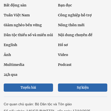
Bất động sản
Bạn đọc
Tuần Việt Nam
Công nghiệp hỗ trợ
Giảm nghèo bền vững
Nông thôn mới
Dân tộc thiểu số và miền núi
Nội dung chuyên đề
English
Hồ sơ
Ảnh
Video
Multimedia
Podcast
24h qua
Tuyến bài
Sự kiện
Cơ quan chủ quản: Bộ Dân tộc và Tôn giáo
Số giấy phép: 146/GP-BVHTTDL, cấp ngày 17/10/2025