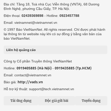
Địa chỉ: Tầng 18, Toà nhà Cục Viễn thông (VNTA), 68 Dương
Đình Nghệ, phường Cầu Giấy, TP. Hà Nội.
Điện thoại:
02439369898
- Hotline:
0923457788
Email: vietnamnet@vietnamnet.vn
© 1997 Báo VietNamNet. All rights reserved. Chỉ được phát hành
lại thông tin từ website này khi có sự đồng ý bằng văn bản của
báo VietNamNet.
Liên hệ quảng cáo
Công ty Cổ phần Truyền thông VietNamNet
0919405885 (Hà Nội)
0919435885 (Tp.HCM)
Hotline:
-
Email: contact@vietnamnet.vn
http://vads.vn
Báo giá:
Hỗ trợ kỹ thuật: support@tech.vietnamnet.vn
Tải ứng dụng
Độc giả gửi bài
Tuyển dụng