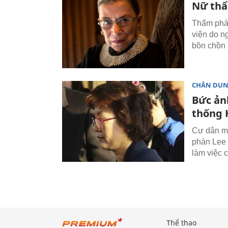
Nữ th
Thẩm phán
viện do n
bồn chồn 
CHÂN DU
Bức ản
thống 
Cư dân mạ
phán Lee 
làm việc 
Thể thao