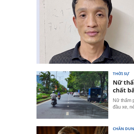
THỜI SỰ
Nữ thẩ
chất b
Nữ thẩm p
đầu xe, n
CHÂN DU