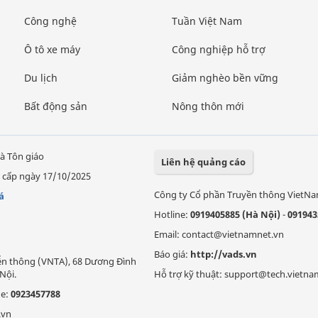
Công nghệ
Tuần Việt Nam
Ô tô xe máy
Công nghiệp hỗ trợ
Du lịch
Giảm nghèo bền vững
Bất động sản
Nông thôn mới
à Tôn giáo
Liên hệ quảng cáo
 cấp ngày 17/10/2025
Công ty Cổ phần Truyền thông VietN
á
Hotline:
0919405885 (Hà Nội)
-
091943
Email: contact@vietnamnet.vn
Báo giá:
http://vads.vn
Viễn thông (VNTA), 68 Dương Đình
Nội.
Hỗ trợ kỹ thuật: support@tech.vietna
ne:
0923457788
.vn