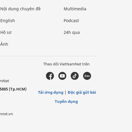
Nội dung chuyên đề
Multimedia
English
Podcast
Hồ sơ
24h qua
Ảnh
Theo dõi VietNamNet trên
amNet
5885 (Tp.HCM)
Tải ứng dụng
Độc giả gửi bài
Tuyển dụng
mnet.vn