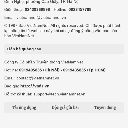
Đình Nghệ, phường Cầu Giấy, TP. Hà Nội.
Điện thoại:
02439369898
- Hotline:
0923457788
Email: vietnamnet@vietnamnet.vn
© 1997 Báo VietNamNet. All rights reserved. Chỉ được phát hành
lại thông tin từ website này khi có sự đồng ý bằng văn bản của
báo VietNamNet.
Liên hệ quảng cáo
Công ty Cổ phần Truyền thông VietNamNet
0919405885 (Hà Nội)
0919435885 (Tp.HCM)
Hotline:
-
Email: contact@vietnamnet.vn
http://vads.vn
Báo giá:
Hỗ trợ kỹ thuật: support@tech.vietnamnet.vn
Tải ứng dụng
Độc giả gửi bài
Tuyển dụng