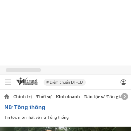
# Điểm chuẩn ĐH-CĐ
Chính trị
Thời sự
Kinh doanh
Dân tộc và Tôn giáo
nữ Tổng thống
Tin tức mới nhất về
nữ Tổng thống