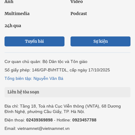
Ảnh
Video
Multimedia
Podcast
24h qua
Tuyến bài
Sự kiện
Cơ quan chủ quản: Bộ Dân tộc và Tôn giáo
Số giấy phép: 146/GP-BVHTTDL, cấp ngày 17/10/2025
Tổng biên tập: Nguyễn Văn Bá
Liên hệ tòa soạn
Địa chỉ: Tầng 18, Toà nhà Cục Viễn thông (VNTA), 68 Dương
Đình Nghệ, phường Cầu Giấy, TP. Hà Nội.
Điện thoại:
02439369898
- Hotline:
0923457788
Email: vietnamnet@vietnamnet.vn