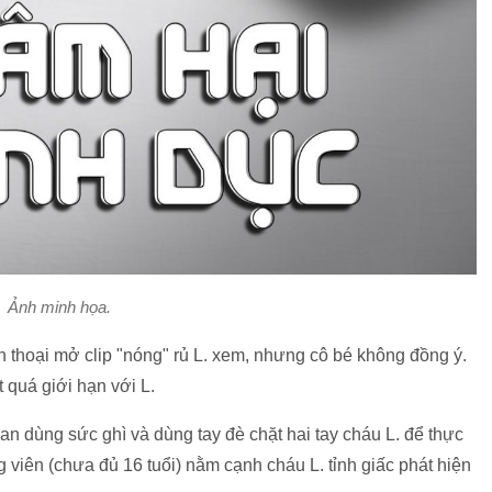
Ảnh minh họa.
n thoại mở clip "nóng" rủ L. xem, nhưng cô bé không đồng ý.
t quá giới hạn với L.
an dùng sức ghì và dùng tay đè chặt hai tay cháu L. để thực
 viên (chưa đủ 16 tuổi) nằm cạnh cháu L. tỉnh giấc phát hiện