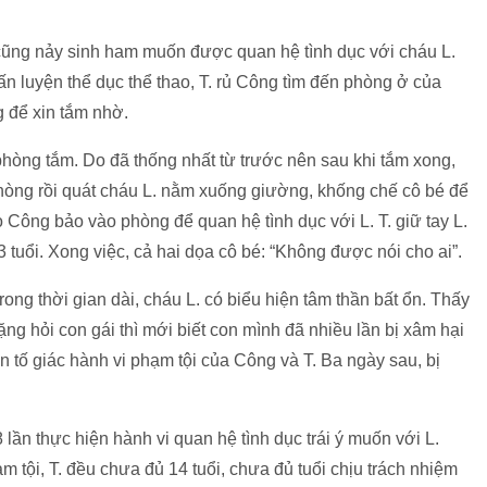
à cũng nảy sinh ham muốn được quan hệ tình dục với cháu L.
n luyện thể dục thể thao, T. rủ Công tìm đến phòng ở của
g để xin tắm nhờ.
hòng tắm. Do đã thống nhất từ trước nên sau khi tắm xong,
 phòng rồi quát cháu L. nằm xuống giường, khống chế cô bé để
o Công bảo vào phòng để quan hệ tình dục với L. T. giữ tay L.
 tuổi. Xong việc, cả hai dọa cô bé: “Không được nói cho ai”.
rong thời gian dài, cháu L. có biểu hiện tâm thần bất ổn. Thấy
ặng hỏi con gái thì mới biết con mình đã nhiều lần bị xâm hại
n tố giác hành vi phạm tội của Công và T. Ba ngày sau, bị
 lần thực hiện hành vi quan hệ tình dục trái ý muốn với L.
m tội, T. đều chưa đủ 14 tuổi, chưa đủ tuổi chịu trách nhiệm