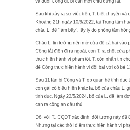
và đuổi Công đi, bị can mới chịu dừng lại.
Sau khi xảy ra sự việc trên, T. biết chuyện v
Khoảng 21h ngày 10/6/2022, tại Trung tâm huấ
cháu L. để “làm bậy”, lấy lý do phòng tắm hỏn
Cháu L. tin tưởng nên mở cửa để cả hai vào p
Công tắt điện đi ra ngoài, còn T. ra chốt cửa
thực hiện hành vi phạm tội. T. còn nhắn tin ch
để Công thực hiện hành vi đồi bại với cô bé 13
Sau 11 lần bị Công và T. ép quan hệ tình dục t
con gái có biểu hiện khác lạ, bố của cháu L. g
tình dục. Ngày 22/5/2024, bố của L. đã làm đơ
can ra công an đầu thú.
Đối với T., CQĐT xác định, đối tượng này đã 8
Nhưng tại các thời điểm thực hiện hành vi phạ