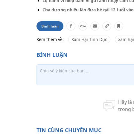
Lộ hành vi hiếp dâm vì gửi ảnh nhạy cảm c
Cha dượng nhiều lần đưa bé gái 12 tuổi và
Bình luận
Xem thêm về:
Xâm Hại Tình Dục
xâm hại
TIN CÙNG CHUYÊN MỤC