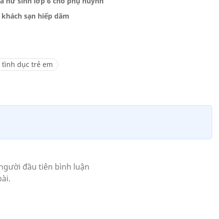
ủa nữ sinh lớp 6 cho phụ huynh
o khách sạn hiếp dâm
 tình dục trẻ em