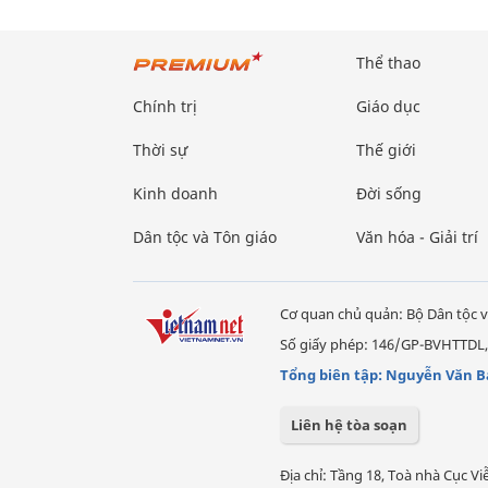
Thể thao
Chính trị
Giáo dục
Thời sự
Thế giới
Kinh doanh
Đời sống
Dân tộc và Tôn giáo
Văn hóa - Giải trí
Cơ quan chủ quản: Bộ Dân tộc v
Số giấy phép: 146/GP-BVHTTDL,
Tổng biên tập: Nguyễn Văn B
Liên hệ tòa soạn
Địa chỉ: Tầng 18, Toà nhà Cục 