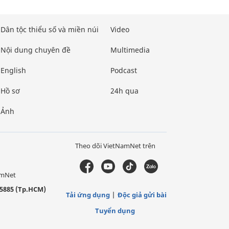
Dân tộc thiểu số và miền núi
Video
Nội dung chuyên đề
Multimedia
English
Podcast
Hồ sơ
24h qua
Ảnh
Theo dõi VietNamNet trên
amNet
5885 (Tp.HCM)
Tải ứng dụng
Độc giả gửi bài
Tuyển dụng