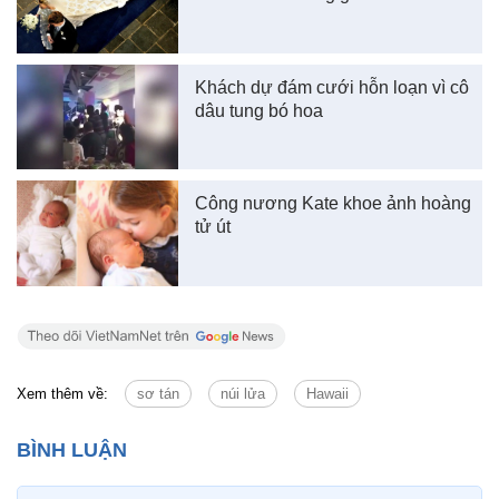
Khách dự đám cưới hỗn loạn vì cô
dâu tung bó hoa
Công nương Kate khoe ảnh hoàng
tử út
Xem thêm về:
sơ tán
núi lửa
Hawaii