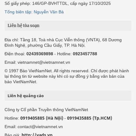
Số giấy phép: 146/GP-BVHTTDL, cấp ngày 17/10/2025
Tổng biên tập: Nguyễn Văn Bá
Liên hệ tòa soạn
Địa chỉ: Tầng 18, Toà nhà Cục Viễn thông (VNTA), 68 Dương
Đình Nghệ, phường Cầu Giấy, TP. Hà Nội.
Điện thoại:
02439369898
- Hotline:
0923457788
Email: vietnamnet@vietnamnet.vn
© 1997 Báo VietNamNet. All rights reserved. Chỉ được phát hành
lại thông tin từ website này khi có sự đồng ý bằng văn bản của
báo VietNamNet.
Liên hệ quảng cáo
Công ty Cổ phần Truyền thông VietNamNet
0919405885 (Hà Nội)
0919435885 (Tp.HCM)
Hotline:
-
Email: contact@vietnamnet.vn
http://vads.vn
Báo giá: