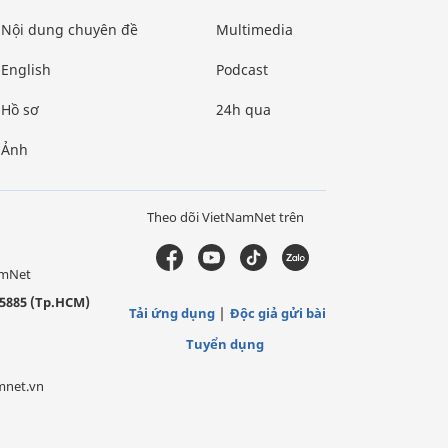
Nội dung chuyên đề
Multimedia
English
Podcast
Hồ sơ
24h qua
Ảnh
Theo dõi VietNamNet trên
amNet
5885 (Tp.HCM)
Tải ứng dụng
Độc giả gửi bài
Tuyển dụng
mnet.vn