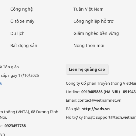
Công nghệ
Tuần Việt Nam
Ô tô xe máy
Công nghiệp hỗ trợ
Du lịch
Giảm nghèo bền vững
Bất động sản
Nông thôn mới
à Tôn giáo
Liên hệ quảng cáo
 cấp ngày 17/10/2025
Công ty Cổ phần Truyền thông VietN
á
Hotline:
0919405885 (Hà Nội)
-
091943
Email: contact@vietnamnet.vn
Báo giá:
http://vads.vn
Viễn thông (VNTA), 68 Dương Đình
Nội.
Hỗ trợ kỹ thuật: support@tech.vietna
ne:
0923457788
.vn