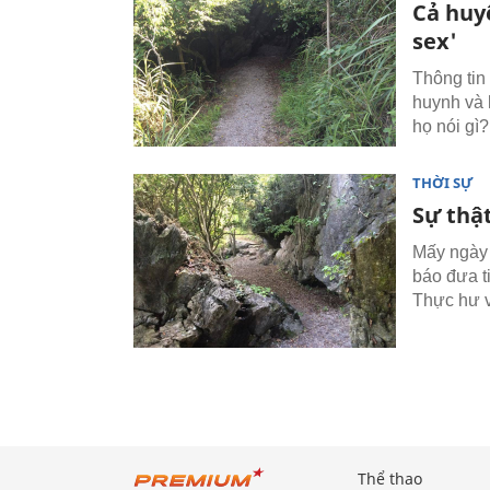
Cả huyệ
sex'
Thông tin
huynh và 
họ nói gì?
THỜI SỰ
Sự thật
Mấy ngày 
báo đưa t
Thực hư v
Thể thao