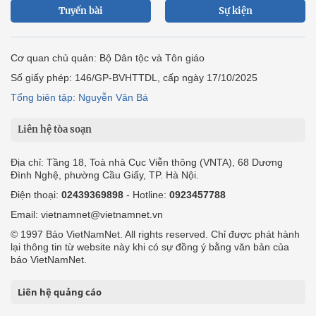
Tuyến bài
Sự kiện
Cơ quan chủ quản: Bộ Dân tộc và Tôn giáo
Số giấy phép: 146/GP-BVHTTDL, cấp ngày 17/10/2025
Tổng biên tập: Nguyễn Văn Bá
Liên hệ tòa soạn
Địa chỉ: Tầng 18, Toà nhà Cục Viễn thông (VNTA), 68 Dương
Đình Nghệ, phường Cầu Giấy, TP. Hà Nội.
Điện thoại:
02439369898
- Hotline:
0923457788
Email: vietnamnet@vietnamnet.vn
© 1997 Báo VietNamNet. All rights reserved. Chỉ được phát hành
lại thông tin từ website này khi có sự đồng ý bằng văn bản của
báo VietNamNet.
Liên hệ quảng cáo