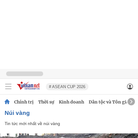
# ASEAN CUP 2026
Chính trị
Thời sự
Kinh doanh
Dân tộc và Tôn giáo
núi vàng
Tin tức mới nhất về
núi vàng