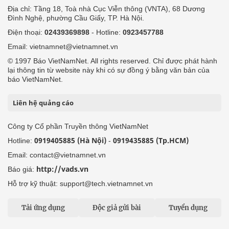
Địa chỉ: Tầng 18, Toà nhà Cục Viễn thông (VNTA), 68 Dương
Đình Nghệ, phường Cầu Giấy, TP. Hà Nội.
Điện thoại:
02439369898
- Hotline:
0923457788
Email: vietnamnet@vietnamnet.vn
© 1997 Báo VietNamNet. All rights reserved. Chỉ được phát hành
lại thông tin từ website này khi có sự đồng ý bằng văn bản của
báo VietNamNet.
Liên hệ quảng cáo
Công ty Cổ phần Truyền thông VietNamNet
0919405885 (Hà Nội)
0919435885 (Tp.HCM)
Hotline:
-
Email: contact@vietnamnet.vn
http://vads.vn
Báo giá:
Hỗ trợ kỹ thuật: support@tech.vietnamnet.vn
Tải ứng dụng
Độc giả gửi bài
Tuyển dụng