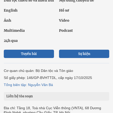
Dân tộc thiểu số và miền núi
Nội dung chuyên đề
English
Hồ sơ
Ảnh
Video
Multimedia
Podcast
24h qua
Tuyến bài
Sự kiện
Cơ quan chủ quản: Bộ Dân tộc và Tôn giáo
Số giấy phép: 146/GP-BVHTTDL, cấp ngày 17/10/2025
Tổng biên tập: Nguyễn Văn Bá
Liên hệ tòa soạn
Địa chỉ: Tầng 18, Toà nhà Cục Viễn thông (VNTA), 68 Dương
Đình Nghệ, phường Cầu Giấy, TP. Hà Nội.