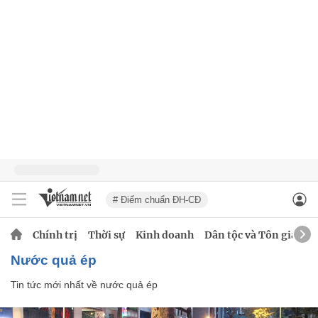
# Điểm chuẩn ĐH-CĐ
Chính trị
Thời sự
Kinh doanh
Dân tộc và Tôn giáo
nước quả ép
Tin tức mới nhất về
nước quả ép