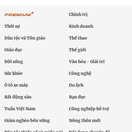
Chính trị
Thời sự
Kinh doanh
Dân tộc và Tôn giáo
Thể thao
Giáo dục
Thế giới
Đời sống
Văn hóa - Giải trí
Sức khỏe
Công nghệ
Ô tô xe máy
Du lịch
Bất động sản
Bạn đọc
Tuần Việt Nam
Công nghiệp hỗ trợ
Giảm nghèo bền vững
Nông thôn mới