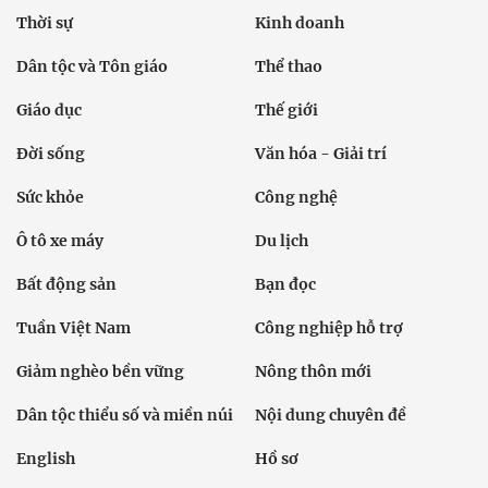
Thời sự
Kinh doanh
Dân tộc và Tôn giáo
Thể thao
Giáo dục
Thế giới
Đời sống
Văn hóa - Giải trí
Sức khỏe
Công nghệ
Ô tô xe máy
Du lịch
Bất động sản
Bạn đọc
Tuần Việt Nam
Công nghiệp hỗ trợ
Giảm nghèo bền vững
Nông thôn mới
Dân tộc thiểu số và miền núi
Nội dung chuyên đề
English
Hồ sơ