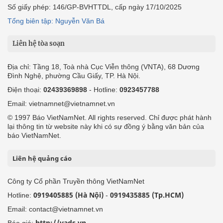
Số giấy phép: 146/GP-BVHTTDL, cấp ngày 17/10/2025
Tổng biên tập: Nguyễn Văn Bá
Liên hệ tòa soạn
Địa chỉ: Tầng 18, Toà nhà Cục Viễn thông (VNTA), 68 Dương
Đình Nghệ, phường Cầu Giấy, TP. Hà Nội.
Điện thoại:
02439369898
- Hotline:
0923457788
Email: vietnamnet@vietnamnet.vn
© 1997 Báo VietNamNet. All rights reserved. Chỉ được phát hành
lại thông tin từ website này khi có sự đồng ý bằng văn bản của
báo VietNamNet.
Liên hệ quảng cáo
Công ty Cổ phần Truyền thông VietNamNet
0919405885 (Hà Nội)
0919435885 (Tp.HCM)
Hotline:
-
Email: contact@vietnamnet.vn
http://vads.vn
Báo giá: