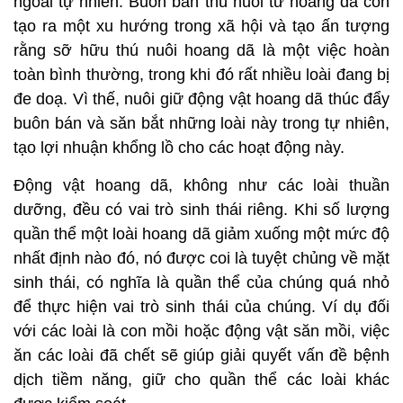
ngoài tự nhiên. Buôn bán thú nuôi từ hoang dã còn
tạo ra một xu hướng trong xã hội và tạo ấn tượng
rằng sỡ hữu thú nuôi hoang dã là một việc hoàn
toàn bình thường, trong khi đó rất nhiều loài đang bị
đe doạ. Vì thế, nuôi giữ động vật hoang dã thúc đẩy
buôn bán và săn bắt những loài này trong tự nhiên,
tạo lợi nhuận khổng lồ cho các hoạt động này.
Động vật hoang dã, không như các loài thuần
dưỡng, đều có vai trò sinh thái riêng. Khi số lượng
quần thể một loài hoang dã giảm xuống một mức độ
nhất định nào đó, nó được coi là tuyệt chủng về mặt
sinh thái, có nghĩa là quần thể của chúng quá nhỏ
để thực hiện vai trò sinh thái của chúng. Ví dụ đối
với các loài là con mồi hoặc động vật săn mồi, việc
ăn các loài đã chết sẽ giúp giải quyết vấn đề bệnh
dịch tiềm năng, giữ cho quần thể các loài khác