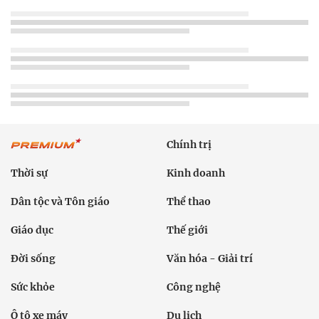
Chính trị
Thời sự
Kinh doanh
Dân tộc và Tôn giáo
Thể thao
Giáo dục
Thế giới
Đời sống
Văn hóa - Giải trí
Sức khỏe
Công nghệ
Ô tô xe máy
Du lịch