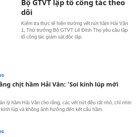
Bộ GTVT lập tổ công tác theo
dõi
Kiểm tra thực tế hiện trường vết nứt hầm Hải Vân
1, Thứ trưởng Bộ GTVT Lê Đình Thọ yêu cầu lập
tổ công tác giám sát độc lập.
NG
ằng chịt hầm Hải Vân: 'Soi kính lúp mới
ản lý hầm Hải Vân cho rằng, các vết nứt đều rất nhỏ, chỉ nhìn
 kính lúp và không ảnh hưởng đến kết cấu hầm.
NG