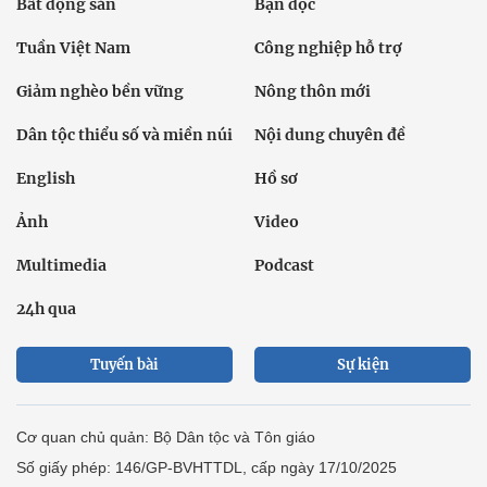
Bất động sản
Bạn đọc
Tuần Việt Nam
Công nghiệp hỗ trợ
Giảm nghèo bền vững
Nông thôn mới
Dân tộc thiểu số và miền núi
Nội dung chuyên đề
English
Hồ sơ
Ảnh
Video
Multimedia
Podcast
24h qua
Tuyến bài
Sự kiện
Cơ quan chủ quản: Bộ Dân tộc và Tôn giáo
Số giấy phép: 146/GP-BVHTTDL, cấp ngày 17/10/2025