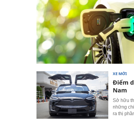
XE MỚI
Điểm d
Nam
Sở hữu th
những chi
ra thị ph