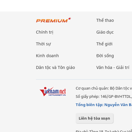
Thể thao
Chính trị
Giáo dục
Thời sự
Thế giới
Kinh doanh
Đời sống
Dân tộc và Tôn giáo
Văn hóa - Giải trí
Cơ quan chủ quản: Bộ Dân tộc v
Số giấy phép: 146/GP-BVHTTDL,
Tổng biên tập: Nguyễn Văn B
Liên hệ tòa soạn
Địa chỉ: Tầng 18, Toà nhà Cục 