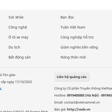
Sức khỏe
Bạn đọc
Công nghệ
Tuần Việt Nam
Ô tô xe máy
Công nghiệp hỗ trợ
Du lịch
Giảm nghèo bền vững
Bất động sản
Nông thôn mới
à Tôn giáo
Liên hệ quảng cáo
 cấp ngày 17/10/2025
Công ty Cổ phần Truyền thông VietN
á
Hotline:
0919405885 (Hà Nội)
-
091943
Email: contact@vietnamnet.vn
Báo giá:
http://vads.vn
Viễn thông (VNTA), 68 Dương Đình