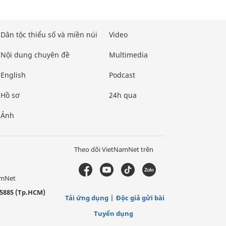
Dân tộc thiểu số và miền núi
Video
Nội dung chuyên đề
Multimedia
English
Podcast
Hồ sơ
24h qua
Ảnh
Theo dõi VietNamNet trên
amNet
5885 (Tp.HCM)
Tải ứng dụng
Độc giả gửi bài
Tuyển dụng