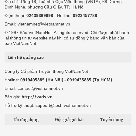
Địa chỉ: Tầng 18, Toà nhà Cục Viễn thông (VNTA), 68 Dương
Đình Nghệ, phường Cầu Giấy, TP. Hà Nội.
Điện thoại:
02439369898
- Hotline:
0923457788
Email: vietnamnet@vietnamnet.vn
© 1997 Báo VietNamNet. All rights reserved. Chỉ được phát hành
lại thông tin từ website này khi có sự đồng ý bằng văn bản của
báo VietNamNet.
Liên hệ quảng cáo
Công ty Cổ phần Truyền thông VietNamNet
0919405885 (Hà Nội)
0919435885 (Tp.HCM)
Hotline:
-
Email: contact@vietnamnet.vn
http://vads.vn
Báo giá:
Hỗ trợ kỹ thuật: support@tech.vietnamnet.vn
Tải ứng dụng
Độc giả gửi bài
Tuyển dụng