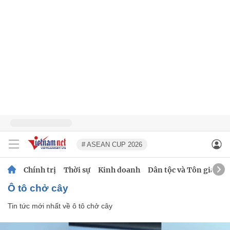
# ASEAN CUP 2026
Chính trị
Thời sự
Kinh doanh
Dân tộc và Tôn giáo
ô tô chở cây
Tin tức mới nhất về
ô tô chở cây