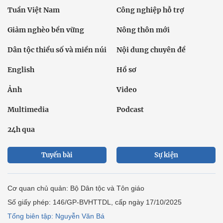
Tuần Việt Nam
Công nghiệp hỗ trợ
Giảm nghèo bền vững
Nông thôn mới
Dân tộc thiểu số và miền núi
Nội dung chuyên đề
English
Hồ sơ
Ảnh
Video
Multimedia
Podcast
24h qua
Tuyến bài
Sự kiện
Cơ quan chủ quản: Bộ Dân tộc và Tôn giáo
Số giấy phép: 146/GP-BVHTTDL, cấp ngày 17/10/2025
Tổng biên tập: Nguyễn Văn Bá