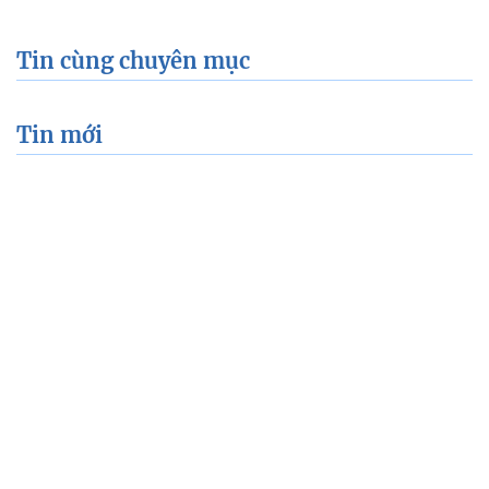
Xem thêm về:
ô tô giá rẻ
maruti
xe tiết kiệm nhiên liệu
xe Ấn Độ