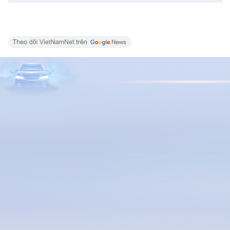
Tata Zest đã từng là một đối thủ của Maruti Dzire và
Honda Amaze, nhưng doanh số khá thấp trung bình
hàng tháng chỉ980 chiếc. Biến thể diesel của Zest
sử dụng động cơ 1,3 lít cùng hộp số tự động 5 cấp.
Giá bán của phiên bản này chỉ khoảng 170 triệu
đồng.
Minh Quân
Mọi ý kiến chia sẻ, tin bài xin gửi về email: