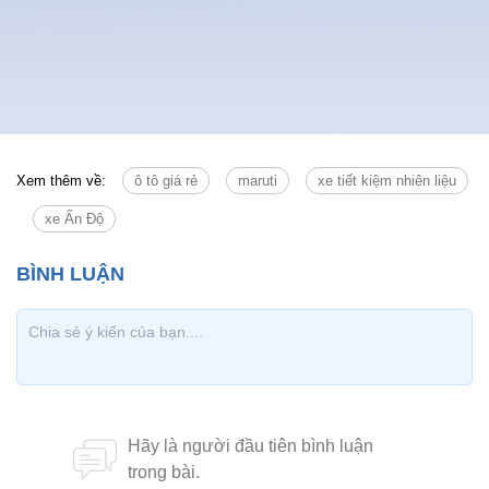
otoxemay@vietnamnet.vn. Xin cảm ơn!
Thiên đường ô tô giá rẻ: Sự thật
mức giá 200 triệu