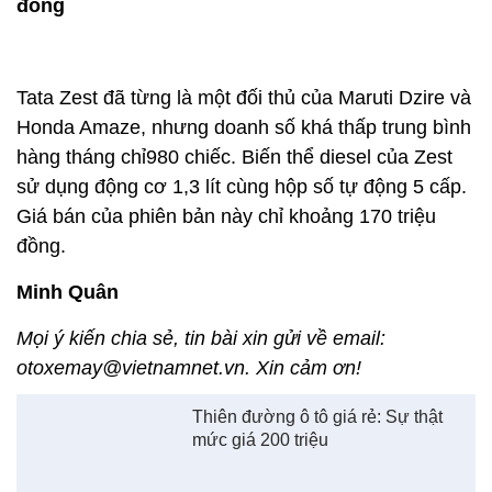
Thương hiệu xe hơi của Séc là Skoda nằm trong số
hiếm hoi các mẫu xe Châu Âu cạnh tranh ở phân
khúc xe giá rẻ Ấn Độ. Phiên bản Diesel số tự động
DSG có giá bán khoảng 309 triệu đồng.
Mẫu xe này nằm trong phân khúc sedan cỡ C và
lượng tiêu thụ trung bình theo tháng chưa được
cao, khoảng 914 chiếc.
10. Tata Zest Diesel AMT:4,63 lít/100km, 170 triệu
đồng