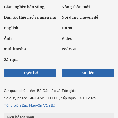
Giảm nghèo bền vững
Nông thôn mới
Dân tộc thiểu số và miền núi
Nội dung chuyên đề
English
Hồ sơ
Ảnh
Video
Multimedia
Podcast
24h qua
Tuyến bài
Sự kiện
Cơ quan chủ quản: Bộ Dân tộc và Tôn giáo
Số giấy phép: 146/GP-BVHTTDL, cấp ngày 17/10/2025
Tổng biên tập: Nguyễn Văn Bá
Liên hệ tòa soạn