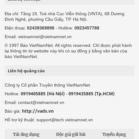
Địa chỉ: Tầng 18, Toà nhà Cục Viễn thông (VNTA), 68 Dương
Đình Nghệ, phường Cầu Giấy, TP. Hà Nội.
Điện thoại:
02439369898
- Hotline:
0923457788
Email: vietnamnet@vietnamnet.vn
© 1997 Báo VietNamNet. All rights reserved. Chỉ được phát hành
lại thông tin từ website này khi có sự đồng ý bằng văn bản của
báo VietNamNet.
Liên hệ quảng cáo
Công ty Cổ phần Truyền thông VietNamNet
0919405885 (Hà Nội)
0919435885 (Tp.HCM)
Hotline:
-
Email: contact@vietnamnet.vn
http://vads.vn
Báo giá:
Hỗ trợ kỹ thuật: support@tech.vietnamnet.vn
Tải ứng dụng
Độc giả gửi bài
Tuyển dụng