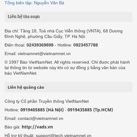
Tổng biên tập: Nguyễn Văn Bá
Liên hệ tòa soạn
Địa chỉ: Tầng 18, Toà nhà Cục Viễn thông (VNTA), 68 Dương
Đình Nghệ, phường Cầu Giấy, TP. Hà Nội.
Điện thoại:
02439369898
- Hotline:
0923457788
Email: vietnamnet@vietnamnet.vn
© 1997 Báo VietNamNet. All rights reserved. Chỉ được phát hành
lại thông tin từ website này khi có sự đồng ý bằng văn bản của
báo VietNamNet.
Liên hệ quảng cáo
Công ty Cổ phần Truyền thông VietNamNet
0919405885 (Hà Nội)
0919435885 (Tp.HCM)
Hotline:
-
Email: contact@vietnamnet.vn
http://vads.vn
Báo giá:
Hỗ trợ kỹ thuật: support@tech.vietnamnet.vn