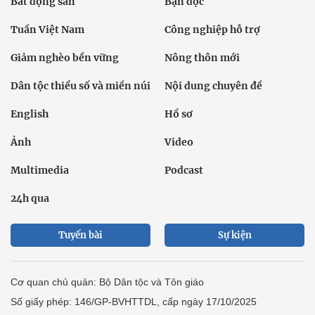
Bất động sản
Bạn đọc
Tuần Việt Nam
Công nghiệp hỗ trợ
Giảm nghèo bền vững
Nông thôn mới
Dân tộc thiểu số và miền núi
Nội dung chuyên đề
English
Hồ sơ
Ảnh
Video
Multimedia
Podcast
24h qua
Tuyến bài
Sự kiện
Cơ quan chủ quản: Bộ Dân tộc và Tôn giáo
Số giấy phép: 146/GP-BVHTTDL, cấp ngày 17/10/2025