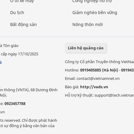
Ô tô xe máy
Công nghiệp hỗ trợ
Du lịch
Giảm nghèo bền vững
Bất động sản
Nông thôn mới
à Tôn giáo
Liên hệ quảng cáo
 cấp ngày 17/10/2025
Công ty Cổ phần Truyền thông VietN
á
Hotline:
0919405885 (Hà Nội)
-
091943
Email: contact@vietnamnet.vn
Báo giá:
http://vads.vn
Viễn thông (VNTA), 68 Dương Đình
Nội.
Hỗ trợ kỹ thuật: support@tech.vietna
ne:
0923457788
.vn
ts reserved. Chỉ được phát hành
i có sự đồng ý bằng văn bản của