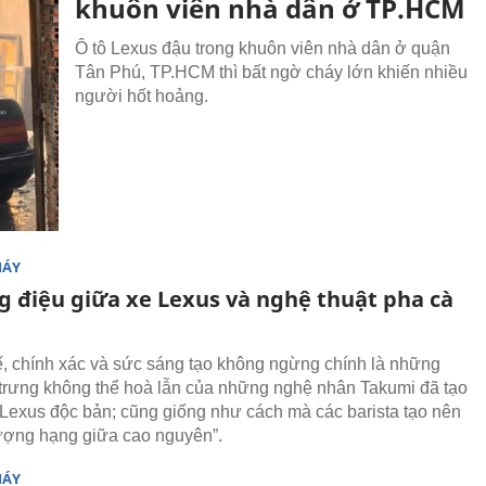
khuôn viên nhà dân ở TP.HCM
Ô tô Lexus đậu trong khuôn viên nhà dân ở quận
Tân Phú, TP.HCM thì bất ngờ cháy lớn khiến nhiều
người hốt hoảng.
MÁY
g điệu giữa xe Lexus và nghệ thuật pha cà
tế, chính xác và sức sáng tạo không ngừng chính là những
trưng không thể hoà lẫn của những nghệ nhân Takumi đã tạo
 Lexus độc bản; cũng giống như cách mà các barista tạo nên
hượng hạng giữa cao nguyên”.
MÁY