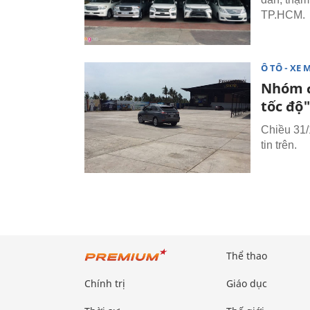
TP.HCM.
Ô TÔ - XE 
Nhóm đ
tốc độ
Chiều 31/
tin trên.
Thể thao
Chính trị
Giáo dục