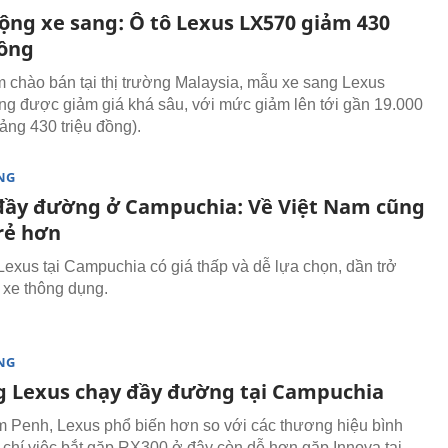
ộng xe sang: Ô tô Lexus LX570 giảm 430
đồng
 chào bán tại thị trường Malaysia, mẫu xe sang Lexus
g được giảm giá khá sâu, với mức giảm lên tới gần 19.000
ng 430 triệu đồng).
NG
đầy đường ở Campuchia: Về Việt Nam cũng
rẻ hơn
Lexus tại Campuchia có giá thấp và dễ lựa chọn, dần trở
i xe thông dụng.
NG
g Lexus chạy đầy đường tại Campuchia
 Penh, Lexus phổ biến hơn so với các thương hiệu bình
 chí việc bắt gặp RX300 ở đây còn dễ hơn gặp Innova tại