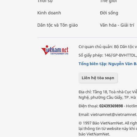
Thời sự
Thế giới
Kinh doanh
Đời sống
Dân tộc và Tôn giáo
Văn hóa - Giải trí
Cơ quan chủ quản: Bộ Dân tộc v
Số giấy phép: 146/GP-BVHTTDL,
Tổng biên tập: Nguyễn Văn B
Liên hệ tòa soạn
Địa chỉ: Tầng 18, Toà nhà Cục 
Nghệ, phường Cầu Giấy, TP. Hà 
Điện thoại:
02439369898
- Hotli
Email: vietnamnet@vietnamnet
© 1997 Báo VietNamNet. All righ
lại thông tin từ website này kh
báo VietNamNet.