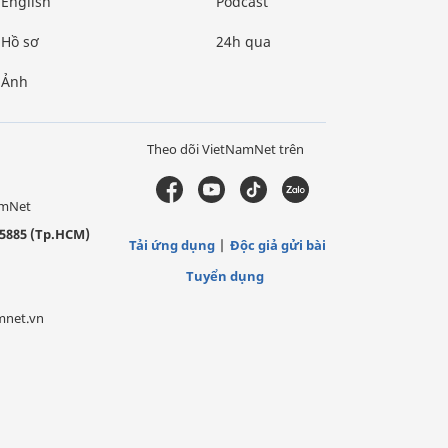
English
Podcast
Hồ sơ
24h qua
Ảnh
Theo dõi VietNamNet trên
amNet
5885 (Tp.HCM)
Tải ứng dụng
Độc giả gửi bài
Tuyển dụng
mnet.vn