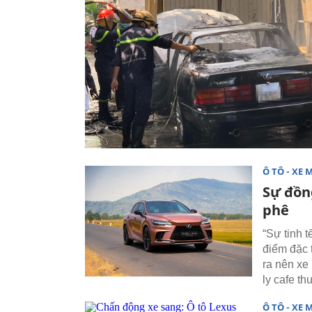
Ô TÔ - XE 
Sự đồn
phê
“Sự tinh 
điểm đặc 
ra nên xe
ly cafe t
Ô TÔ - XE 