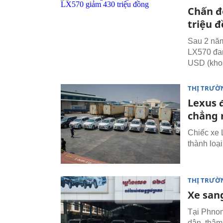
Chấn đ
triệu 
Sau 2 năm
LX570 đan
USD (khoả
THỊ TRƯỜ
Lexus 
chẳng 
Chiếc xe 
thành loạ
THỊ TRƯỜ
Xe san
Tại Phnom
dân, thậm