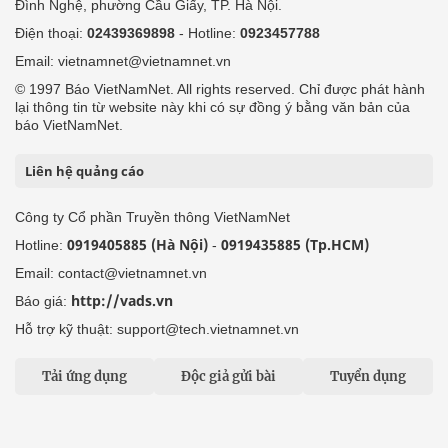
Đình Nghệ, phường Cầu Giấy, TP. Hà Nội.
Điện thoại:
02439369898
- Hotline:
0923457788
Email: vietnamnet@vietnamnet.vn
© 1997 Báo VietNamNet. All rights reserved. Chỉ được phát hành
lại thông tin từ website này khi có sự đồng ý bằng văn bản của
báo VietNamNet.
Liên hệ quảng cáo
Công ty Cổ phần Truyền thông VietNamNet
0919405885 (Hà Nội)
0919435885 (Tp.HCM)
Hotline:
-
Email: contact@vietnamnet.vn
http://vads.vn
Báo giá:
Hỗ trợ kỹ thuật: support@tech.vietnamnet.vn
Tải ứng dụng
Độc giả gửi bài
Tuyển dụng