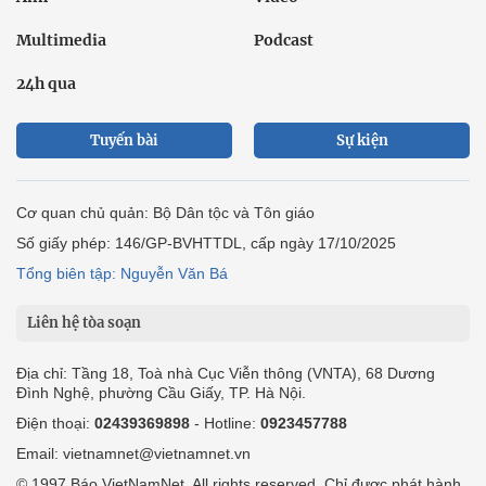
Multimedia
Podcast
24h qua
Tuyến bài
Sự kiện
Cơ quan chủ quản: Bộ Dân tộc và Tôn giáo
Số giấy phép: 146/GP-BVHTTDL, cấp ngày 17/10/2025
Tổng biên tập: Nguyễn Văn Bá
Liên hệ tòa soạn
Địa chỉ: Tầng 18, Toà nhà Cục Viễn thông (VNTA), 68 Dương
Đình Nghệ, phường Cầu Giấy, TP. Hà Nội.
Điện thoại:
02439369898
- Hotline:
0923457788
Email: vietnamnet@vietnamnet.vn
© 1997 Báo VietNamNet. All rights reserved. Chỉ được phát hành