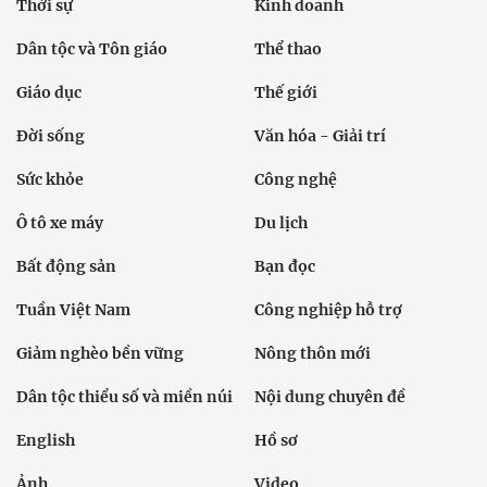
Thời sự
Kinh doanh
Dân tộc và Tôn giáo
Thể thao
Giáo dục
Thế giới
Đời sống
Văn hóa - Giải trí
Sức khỏe
Công nghệ
Ô tô xe máy
Du lịch
Bất động sản
Bạn đọc
Tuần Việt Nam
Công nghiệp hỗ trợ
Giảm nghèo bền vững
Nông thôn mới
Dân tộc thiểu số và miền núi
Nội dung chuyên đề
English
Hồ sơ
Ảnh
Video