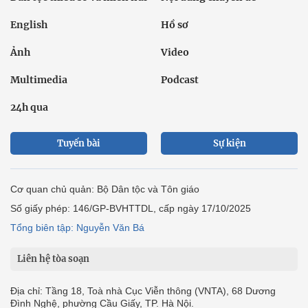
English
Hồ sơ
Ảnh
Video
Multimedia
Podcast
24h qua
Tuyến bài
Sự kiện
Cơ quan chủ quản: Bộ Dân tộc và Tôn giáo
Số giấy phép: 146/GP-BVHTTDL, cấp ngày 17/10/2025
Tổng biên tập: Nguyễn Văn Bá
Liên hệ tòa soạn
Địa chỉ: Tầng 18, Toà nhà Cục Viễn thông (VNTA), 68 Dương
Đình Nghệ, phường Cầu Giấy, TP. Hà Nội.