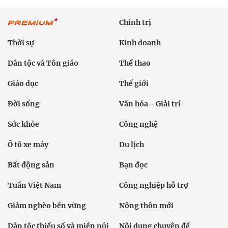
Chính trị
Thời sự
Kinh doanh
Dân tộc và Tôn giáo
Thể thao
Giáo dục
Thế giới
Đời sống
Văn hóa - Giải trí
Sức khỏe
Công nghệ
Ô tô xe máy
Du lịch
Bất động sản
Bạn đọc
Tuần Việt Nam
Công nghiệp hỗ trợ
Giảm nghèo bền vững
Nông thôn mới
Dân tộc thiểu số và miền núi
Nội dung chuyên đề