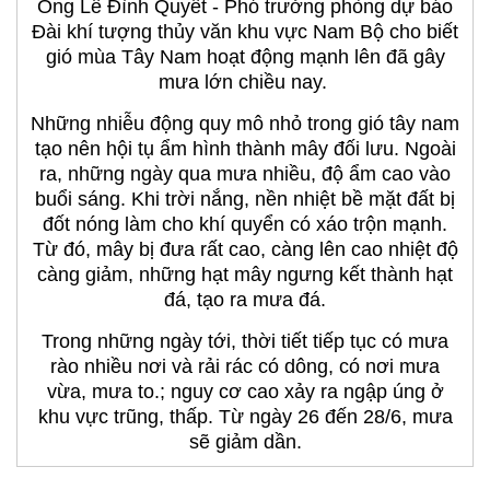
Ông Lê Đình Quyết - Phó trưởng phòng dự báo
Đài khí tượng thủy văn khu vực Nam Bộ cho biết
gió mùa Tây Nam hoạt động mạnh lên đã gây
mưa lớn chiều nay.
Những nhiễu động quy mô nhỏ trong gió tây nam
tạo nên hội tụ ẩm hình thành mây đối lưu. Ngoài
ra, những ngày qua mưa nhiều, độ ẩm cao vào
buổi sáng. Khi trời nắng, nền nhiệt bề mặt đất bị
đốt nóng làm cho khí quyển có xáo trộn mạnh.
Từ đó, mây bị đưa rất cao, càng lên cao nhiệt độ
càng giảm, những hạt mây ngưng kết thành hạt
đá, tạo ra mưa đá.
Trong những ngày tới, thời tiết tiếp tục có mưa
rào nhiều nơi và rải rác có dông, có nơi mưa
vừa, mưa to.; nguy cơ cao xảy ra ngập úng ở
khu vực trũng, thấp. Từ ngày 26 đến 28/6, mưa
sẽ giảm dần.