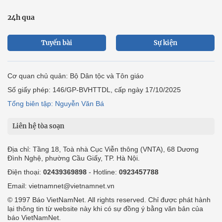
24h qua
Tuyến bài
Sự kiện
Cơ quan chủ quản: Bộ Dân tộc và Tôn giáo
Số giấy phép: 146/GP-BVHTTDL, cấp ngày 17/10/2025
Tổng biên tập: Nguyễn Văn Bá
Liên hệ tòa soạn
Địa chỉ: Tầng 18, Toà nhà Cục Viễn thông (VNTA), 68 Dương
Đình Nghệ, phường Cầu Giấy, TP. Hà Nội.
Điện thoại:
02439369898
- Hotline:
0923457788
Email: vietnamnet@vietnamnet.vn
© 1997 Báo VietNamNet. All rights reserved. Chỉ được phát hành
lại thông tin từ website này khi có sự đồng ý bằng văn bản của
báo VietNamNet.