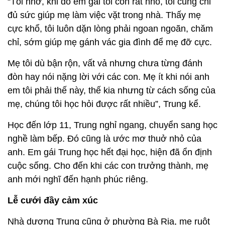
“Tôi nhớ, khi đó em gái tôi còn rất nhỏ, tôi cũng chỉ
đủ sức giúp mẹ làm việc vặt trong nhà. Thấy mẹ
cực khổ, tôi luôn dặn lòng phải ngoan ngoãn, chăm
chỉ, sớm giúp mẹ gánh vác gia đình để mẹ đỡ cực.
Mẹ tôi dù bận rộn, vất vả nhưng chưa từng đánh
đòn hay nói nặng lời với các con. Mẹ ít khi nói anh
em tôi phải thế này, thế kia nhưng từ cách sống của
mẹ, chúng tôi học hỏi được rất nhiều”, Trung kể.
Học đến lớp 11, Trung nghỉ ngang, chuyển sang học
nghề làm bếp. Đó cũng là ước mơ thuở nhỏ của
anh. Em gái Trung học hết đại học, hiện đã ổn định
cuộc sống. Cho đến khi các con trưởng thành, mẹ
anh mới nghĩ đến hạnh phúc riêng.
Lễ cưới đầy cảm xúc
Nhà dượng Trung cũng ở phường Bà Rịa, mẹ ruột