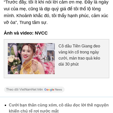
“Trước đây, tôi ít khi nói lời cảm ơn mẹ. Đây là ngày
vui của mẹ, cũng là dịp quý giá để tôi thổ lộ lòng
mình. Khoảnh khắc đó, tôi thấy hạnh phúc, cảm xúc
vỡ òa”, Trung tâm sự.
Ảnh và video: NVCC
Cô dâu Tiền Giang đeo
vàng kín cổ trong ngày
cưới, màn trao quà kéo
dài 30 phút
Cưới bạn thân cùng xóm, cô dâu đọc lời thề nguyện
khiến chú rể rơi nước mắt