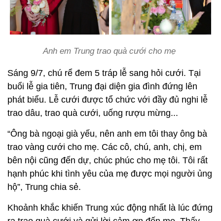
Anh em Trung trao quà cưới cho mẹ
Sáng 9/7, chú rể đem 5 tráp lễ sang hỏi cưới. Tại
buổi lễ gia tiên, Trung đại diện gia đình đứng lên
phát biểu. Lễ cưới được tổ chức với đầy đủ nghi lễ
trao dâu, trao quà cưới, uống rượu mừng...
“Ông bà ngoại già yếu, nên anh em tôi thay ông bà
trao vàng cưới cho mẹ. Các cô, chú, anh, chị, em
bên nội cũng đến dự, chúc phúc cho mẹ tôi. Tôi rất
hạnh phúc khi tình yêu của mẹ được mọi người ủng
hộ”, Trung chia sẻ.
Khoảnh khắc khiến Trung xúc động nhất là lúc đứng
ra trao quà cưới và gửi lời cảm ơn đến mẹ. Thấy