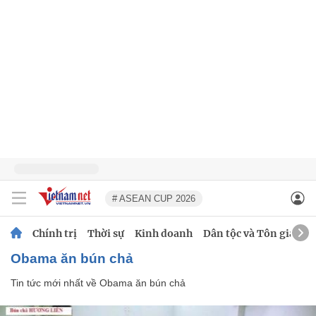
# ASEAN CUP 2026
Chính trị
Thời sự
Kinh doanh
Dân tộc và Tôn giáo
Obama ăn bún chả
Tin tức mới nhất về
Obama ăn bún chả