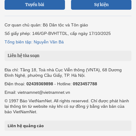
Tuyến bài
Sự kiện
Cơ quan chủ quản: Bộ Dân tộc và Tôn giáo
Số giấy phép: 146/GP-BVHTTDL, cấp ngày 17/10/2025
Tổng biên tập: Nguyễn Văn Bá
Liên hệ tòa soạn
Địa chỉ: Tầng 18, Toà nhà Cục Viễn thông (VNTA), 68 Dương
Đình Nghệ, phường Cầu Giấy, TP. Hà Nội.
Điện thoại:
02439369898
- Hotline:
0923457788
Email: vietnamnet@vietnamnet.vn
© 1997 Báo VietNamNet. All rights reserved. Chỉ được phát hành
lại thông tin từ website này khi có sự đồng ý bằng văn bản của
báo VietNamNet.
Liên hệ quảng cáo