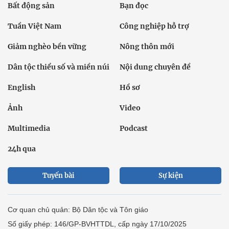
Bất động sản
Bạn đọc
Tuần Việt Nam
Công nghiệp hỗ trợ
Giảm nghèo bền vững
Nông thôn mới
Dân tộc thiểu số và miền núi
Nội dung chuyên đề
English
Hồ sơ
Ảnh
Video
Multimedia
Podcast
24h qua
Tuyến bài
Sự kiện
Cơ quan chủ quản: Bộ Dân tộc và Tôn giáo
Số giấy phép: 146/GP-BVHTTDL, cấp ngày 17/10/2025