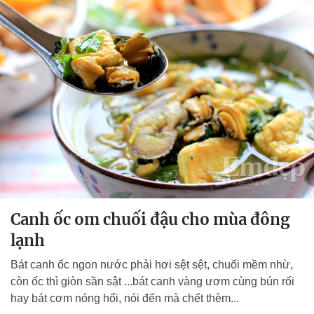
Canh ốc om chuối đậu cho mùa đông
lạnh
Bát canh ốc ngon nước phải hơi sệt sệt, chuối mềm nhừ,
còn ốc thì giòn sần sật ...bát canh vàng ươm cùng bún rối
hay bát cơm nóng hổi, nói đến mà chết thèm...