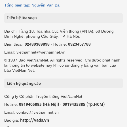
Tổng biên tập: Nguyễn Văn Bá
Liên hệ tòa soạn
Địa chỉ: Tầng 18, Toà nhà Cục Viễn thông (VNTA), 68 Dương
Đình Nghệ, phường Cầu Giấy, TP. Hà Nội.
Điện thoại:
02439369898
- Hotline:
0923457788
Email: vietnamnet@vietnamnet.vn
© 1997 Báo VietNamNet. All rights reserved. Chỉ được phát hành
lại thông tin từ website này khi có sự đồng ý bằng văn bản của
báo VietNamNet.
Liên hệ quảng cáo
Công ty Cổ phần Truyền thông VietNamNet
0919405885 (Hà Nội)
0919435885 (Tp.HCM)
Hotline:
-
Email: contact@vietnamnet.vn
http://vads.vn
Báo giá: