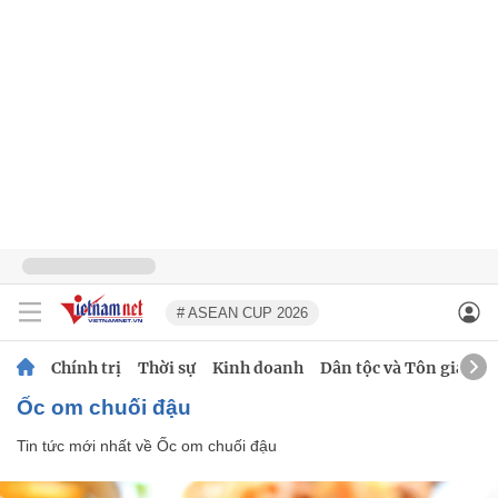
# ASEAN CUP 2026
Chính trị
Thời sự
Kinh doanh
Dân tộc và Tôn giáo
Ốc om chuối đậu
Tin tức mới nhất về
Ốc om chuối đậu