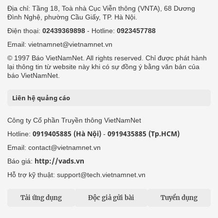
Địa chỉ: Tầng 18, Toà nhà Cục Viễn thông (VNTA), 68 Dương
Đình Nghệ, phường Cầu Giấy, TP. Hà Nội.
Điện thoại:
02439369898
- Hotline:
0923457788
Email: vietnamnet@vietnamnet.vn
© 1997 Báo VietNamNet. All rights reserved. Chỉ được phát hành
lại thông tin từ website này khi có sự đồng ý bằng văn bản của
báo VietNamNet.
Liên hệ quảng cáo
Công ty Cổ phần Truyền thông VietNamNet
0919405885 (Hà Nội)
0919435885 (Tp.HCM)
Hotline:
-
Email: contact@vietnamnet.vn
http://vads.vn
Báo giá:
Hỗ trợ kỹ thuật: support@tech.vietnamnet.vn
Tải ứng dụng
Độc giả gửi bài
Tuyển dụng