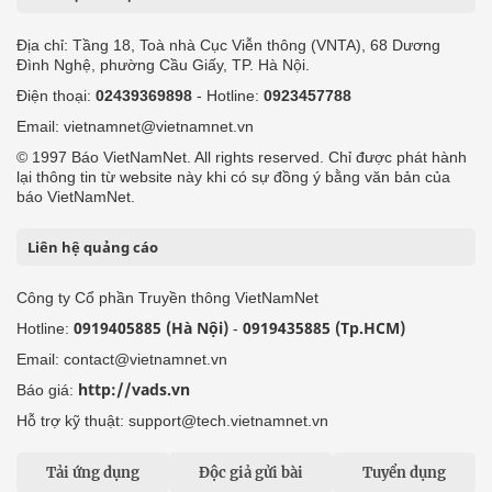
Địa chỉ: Tầng 18, Toà nhà Cục Viễn thông (VNTA), 68 Dương
Đình Nghệ, phường Cầu Giấy, TP. Hà Nội.
Điện thoại:
02439369898
- Hotline:
0923457788
Email: vietnamnet@vietnamnet.vn
© 1997 Báo VietNamNet. All rights reserved. Chỉ được phát hành
lại thông tin từ website này khi có sự đồng ý bằng văn bản của
báo VietNamNet.
Liên hệ quảng cáo
Công ty Cổ phần Truyền thông VietNamNet
0919405885 (Hà Nội)
0919435885 (Tp.HCM)
Hotline:
-
Email: contact@vietnamnet.vn
http://vads.vn
Báo giá:
Hỗ trợ kỹ thuật: support@tech.vietnamnet.vn
Tải ứng dụng
Độc giả gửi bài
Tuyển dụng