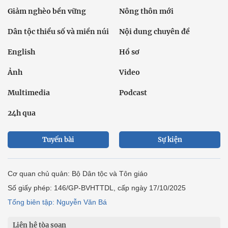
Giảm nghèo bền vững
Nông thôn mới
Dân tộc thiểu số và miền núi
Nội dung chuyên đề
English
Hồ sơ
Ảnh
Video
Multimedia
Podcast
24h qua
Tuyến bài
Sự kiện
Cơ quan chủ quản: Bộ Dân tộc và Tôn giáo
Số giấy phép: 146/GP-BVHTTDL, cấp ngày 17/10/2025
Tổng biên tập: Nguyễn Văn Bá
Liên hệ tòa soạn