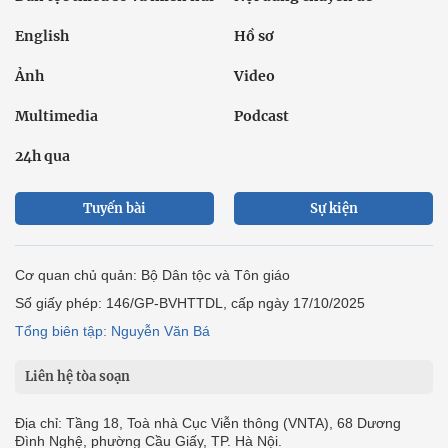
English
Hồ sơ
Ảnh
Video
Multimedia
Podcast
24h qua
Tuyến bài
Sự kiện
Cơ quan chủ quản: Bộ Dân tộc và Tôn giáo
Số giấy phép: 146/GP-BVHTTDL, cấp ngày 17/10/2025
Tổng biên tập: Nguyễn Văn Bá
Liên hệ tòa soạn
Địa chỉ: Tầng 18, Toà nhà Cục Viễn thông (VNTA), 68 Dương
Đình Nghệ, phường Cầu Giấy, TP. Hà Nội.