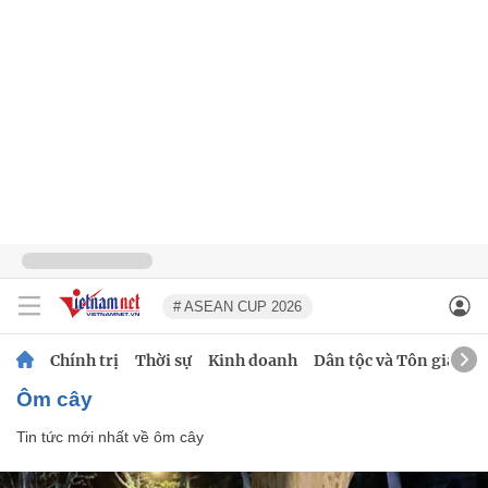
# ASEAN CUP 2026
Chính trị
Thời sự
Kinh doanh
Dân tộc và Tôn giáo
ôm cây
Tin tức mới nhất về
ôm cây