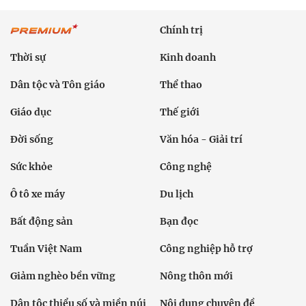
Chính trị
Thời sự
Kinh doanh
Dân tộc và Tôn giáo
Thể thao
Giáo dục
Thế giới
Đời sống
Văn hóa - Giải trí
Sức khỏe
Công nghệ
Ô tô xe máy
Du lịch
Bất động sản
Bạn đọc
Tuần Việt Nam
Công nghiệp hỗ trợ
Giảm nghèo bền vững
Nông thôn mới
Dân tộc thiểu số và miền núi
Nội dung chuyên đề