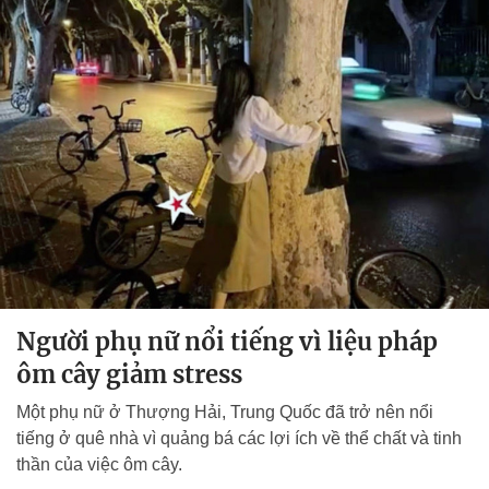
Người phụ nữ nổi tiếng vì liệu pháp
ôm cây giảm stress
Một phụ nữ ở Thượng Hải, Trung Quốc đã trở nên nổi
tiếng ở quê nhà vì quảng bá các lợi ích về thể chất và tinh
thần của việc ôm cây.