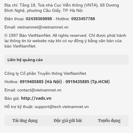
Địa chỉ: Tầng 18, Toà nhà Cục Viễn thông (VNTA), 68 Dương
Đình Nghệ, phường Cầu Giấy, TP. Hà Nội.
Điện thoại:
02439369898
- Hotline:
0923457788
Email: vietnamnet@vietnamnet.vn
© 1997 Báo VietNamNet. All rights reserved. Chỉ được phát hành
lại thông tin từ website này khi có sự đồng ý bằng văn bản của
báo VietNamNet.
Liên hệ quảng cáo
Công ty Cổ phần Truyền thông VietNamNet
0919405885 (Hà Nội)
0919435885 (Tp.HCM)
Hotline:
-
Email: contact@vietnamnet.vn
http://vads.vn
Báo giá:
Hỗ trợ kỹ thuật: support@tech.vietnamnet.vn
Tải ứng dụng
Độc giả gửi bài
Tuyển dụng