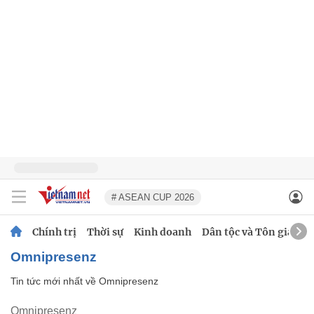
# ASEAN CUP 2026
Chính trị
Thời sự
Kinh doanh
Dân tộc và Tôn giáo
Omnipresenz
Tin tức mới nhất về
Omnipresenz
Omnipresenz