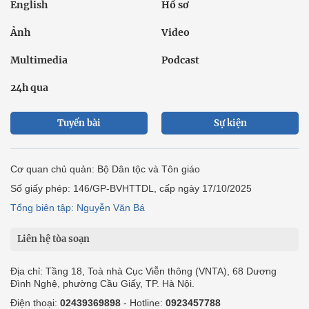
Ô tô xe máy
Du lịch
Bất động sản
Bạn đọc
Tuần Việt Nam
Công nghiệp hỗ trợ
Giảm nghèo bền vững
Nông thôn mới
Dân tộc thiểu số và miền núi
Nội dung chuyên đề
English
Hồ sơ
Ảnh
Video
Multimedia
Podcast
24h qua
Tuyến bài
Sự kiện