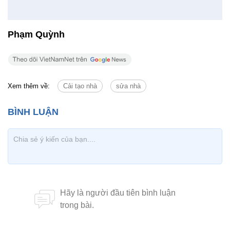
Gia chủ là người đam mê cà phê, vì vậy anh đã thiết kế một góc 
ảo cho mình, ngồi nhâm nhi cà phê và nghe nhạc.
Nhà cấp 4 đẹp mê ly được cải tạo
cấp tốc trong 2 tháng
Phạm Quỳnh
Xem thêm về:
Cải tạo nhà
sửa nhà