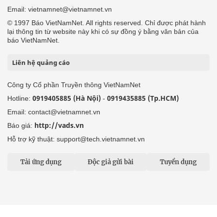
Cơ quan chủ quản: Bộ Dân tộc và Tôn giáo
Số giấy phép: 146/GP-BVHTTDL, cấp ngày 17/10/2025
Tổng biên tập: Nguyễn Văn Bá
Liên hệ tòa soạn
Địa chỉ: Tầng 18, Toà nhà Cục Viễn thông (VNTA), 68 Dương
Đình Nghệ, phường Cầu Giấy, TP. Hà Nội.
Điện thoại:
02439369898
- Hotline:
0923457788
Email: vietnamnet@vietnamnet.vn
© 1997 Báo VietNamNet. All rights reserved. Chỉ được phát hành
lại thông tin từ website này khi có sự đồng ý bằng văn bản của
báo VietNamNet.
Liên hệ quảng cáo
Công ty Cổ phần Truyền thông VietNamNet
0919405885 (Hà Nội)
0919435885 (Tp.HCM)
Hotline:
-