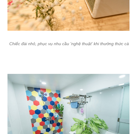
Chiếc đài nhỏ, phục vụ nhu cầu 'nghệ thuật' khi thưởng thức cà p