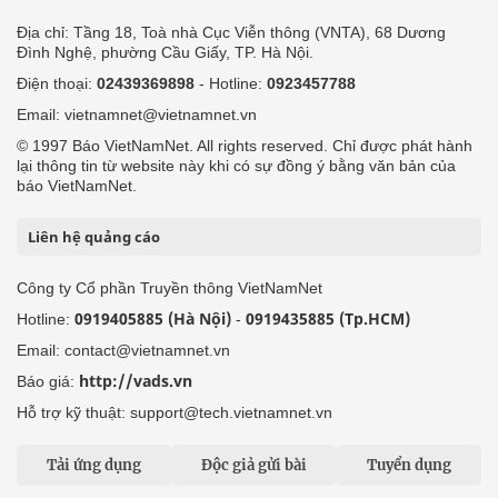
Địa chỉ: Tầng 18, Toà nhà Cục Viễn thông (VNTA), 68 Dương
Đình Nghệ, phường Cầu Giấy, TP. Hà Nội.
Điện thoại:
02439369898
- Hotline:
0923457788
Email: vietnamnet@vietnamnet.vn
© 1997 Báo VietNamNet. All rights reserved. Chỉ được phát hành
lại thông tin từ website này khi có sự đồng ý bằng văn bản của
báo VietNamNet.
Liên hệ quảng cáo
Công ty Cổ phần Truyền thông VietNamNet
0919405885 (Hà Nội)
0919435885 (Tp.HCM)
Hotline:
-
Email: contact@vietnamnet.vn
http://vads.vn
Báo giá:
Hỗ trợ kỹ thuật: support@tech.vietnamnet.vn
Tải ứng dụng
Độc giả gửi bài
Tuyển dụng