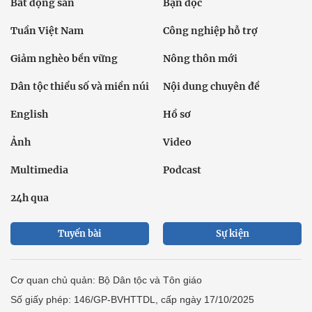
Bất động sản
Bạn đọc
Tuần Việt Nam
Công nghiệp hỗ trợ
Giảm nghèo bền vững
Nông thôn mới
Dân tộc thiểu số và miền núi
Nội dung chuyên đề
English
Hồ sơ
Ảnh
Video
Multimedia
Podcast
24h qua
Tuyến bài
Sự kiện
Cơ quan chủ quản: Bộ Dân tộc và Tôn giáo
Số giấy phép: 146/GP-BVHTTDL, cấp ngày 17/10/2025