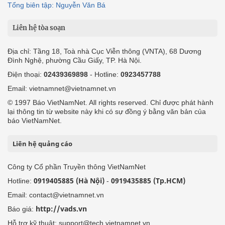
Tổng biên tập: Nguyễn Văn Bá
Liên hệ tòa soạn
Địa chỉ: Tầng 18, Toà nhà Cục Viễn thông (VNTA), 68 Dương
Đình Nghệ, phường Cầu Giấy, TP. Hà Nội.
Điện thoại:
02439369898
- Hotline:
0923457788
Email: vietnamnet@vietnamnet.vn
© 1997 Báo VietNamNet. All rights reserved. Chỉ được phát hành
lại thông tin từ website này khi có sự đồng ý bằng văn bản của
báo VietNamNet.
Liên hệ quảng cáo
Công ty Cổ phần Truyền thông VietNamNet
0919405885 (Hà Nội)
0919435885 (Tp.HCM)
Hotline:
-
Email: contact@vietnamnet.vn
http://vads.vn
Báo giá:
Hỗ trợ kỹ thuật: support@tech.vietnamnet.vn