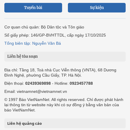
Tuyến bài
Sự kiện
Cơ quan chủ quản: Bộ Dân tộc và Tôn giáo
Số giấy phép: 146/GP-BVHTTDL, cấp ngày 17/10/2025
Tổng biên tập: Nguyễn Văn Bá
Liên hệ tòa soạn
Địa chỉ: Tầng 18, Toà nhà Cục Viễn thông (VNTA), 68 Dương
Đình Nghệ, phường Cầu Giấy, TP. Hà Nội.
Điện thoại:
02439369898
- Hotline:
0923457788
Email: vietnamnet@vietnamnet.vn
© 1997 Báo VietNamNet. All rights reserved. Chỉ được phát hành
lại thông tin từ website này khi có sự đồng ý bằng văn bản của
báo VietNamNet.
Liên hệ quảng cáo