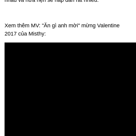
nhau và hứa hẹn sẽ hấp dẫn rất nhiều.
Xem thêm MV: "Ăn gì anh mời" mừng Valentine
2017 của Misthy: