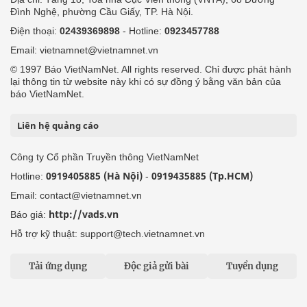
Đình Nghệ, phường Cầu Giấy, TP. Hà Nội.
Điện thoại:
02439369898
- Hotline:
0923457788
Email: vietnamnet@vietnamnet.vn
© 1997 Báo VietNamNet. All rights reserved. Chỉ được phát hành
lại thông tin từ website này khi có sự đồng ý bằng văn bản của
báo VietNamNet.
Liên hệ quảng cáo
Công ty Cổ phần Truyền thông VietNamNet
0919405885 (Hà Nội)
0919435885 (Tp.HCM)
Hotline:
-
Email: contact@vietnamnet.vn
http://vads.vn
Báo giá:
Hỗ trợ kỹ thuật: support@tech.vietnamnet.vn
Tải ứng dụng
Độc giả gửi bài
Tuyển dụng