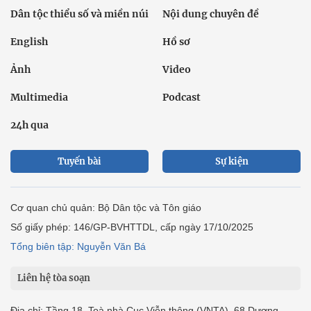
Dân tộc thiểu số và miền núi
Nội dung chuyên đề
English
Hồ sơ
Ảnh
Video
Multimedia
Podcast
24h qua
Tuyến bài
Sự kiện
Cơ quan chủ quản: Bộ Dân tộc và Tôn giáo
Số giấy phép: 146/GP-BVHTTDL, cấp ngày 17/10/2025
Tổng biên tập: Nguyễn Văn Bá
Liên hệ tòa soạn
Địa chỉ: Tầng 18, Toà nhà Cục Viễn thông (VNTA), 68 Dương