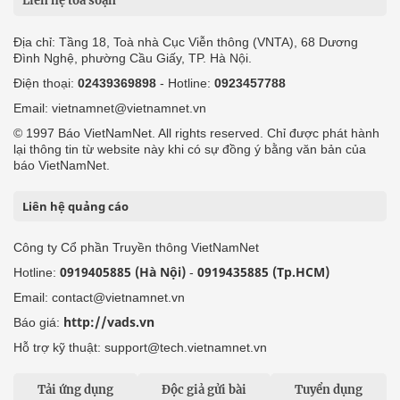
Liên hệ tòa soạn
Địa chỉ: Tầng 18, Toà nhà Cục Viễn thông (VNTA), 68 Dương
Đình Nghệ, phường Cầu Giấy, TP. Hà Nội.
Điện thoại:
02439369898
- Hotline:
0923457788
Email: vietnamnet@vietnamnet.vn
© 1997 Báo VietNamNet. All rights reserved. Chỉ được phát hành
lại thông tin từ website này khi có sự đồng ý bằng văn bản của
báo VietNamNet.
Liên hệ quảng cáo
Công ty Cổ phần Truyền thông VietNamNet
0919405885 (Hà Nội)
0919435885 (Tp.HCM)
Hotline:
-
Email: contact@vietnamnet.vn
http://vads.vn
Báo giá:
Hỗ trợ kỹ thuật: support@tech.vietnamnet.vn
Tải ứng dụng
Độc giả gửi bài
Tuyển dụng