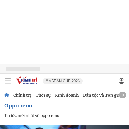
# ASEAN CUP 2026
Chính trị
Thời sự
Kinh doanh
Dân tộc và Tôn giáo
oppo reno
Tin tức mới nhất về
oppo reno