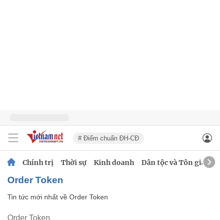
# Điểm chuẩn ĐH-CĐ
Chính trị
Thời sự
Kinh doanh
Dân tộc và Tôn giáo
Order Token
Tin tức mới nhất về
Order Token
Order Token