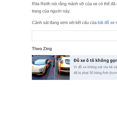
Rita Reith nói rằng mảnh vỡ của xe có thể đ
trạng của người này.
Cảnh sát đang xem xét kết cấu của
bãi đỗ xe
n
Theo Zing
Đỗ xe ô tô không gọn
Vì đỗ xe không sát vỉa hè v
đã bị phạt 50 bảng Anh (tươ