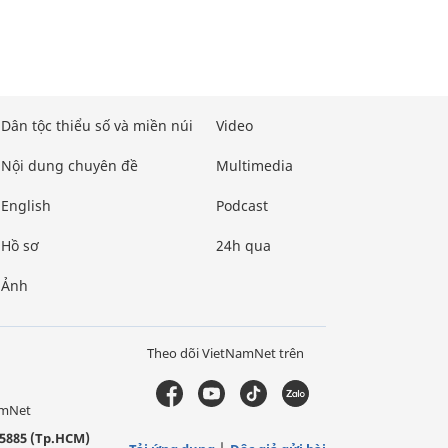
Dân tộc thiểu số và miền núi
Video
Nội dung chuyên đề
Multimedia
English
Podcast
Hồ sơ
24h qua
Ảnh
Theo dõi VietNamNet trên
amNet
5885 (Tp.HCM)