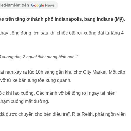
 xe trên tầng ở thành phố Indianapolis, bang Indiana (Mỹ).
hấy tiếng động lớn sau khi chiếc ôtô rơi xuống đất từ tầng 4
ai nạn xảy ra lúc 10h sáng gần khu chợ City Market. Một cặp
vỡ từ xe bắn tung tóe xung quanh.
c khi lao xuống. Các mảnh vỡ bê tông rơi ngay tại hiện
hi chạm xuống mặt đường.
đã được chuyển cho bên điều tra”, Rita Reith, phát ngôn viên