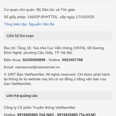
Cơ quan chủ quản: Bộ Dân tộc và Tôn giáo
Số giấy phép: 146/GP-BVHTTDL, cấp ngày 17/10/2025
Tổng biên tập: Nguyễn Văn Bá
Liên hệ tòa soạn
Địa chỉ: Tầng 18, Toà nhà Cục Viễn thông (VNTA), 68 Dương
Đình Nghệ, phường Cầu Giấy, TP. Hà Nội.
Điện thoại:
02439369898
- Hotline:
0923457788
Email: vietnamnet@vietnamnet.vn
© 1997 Báo VietNamNet. All rights reserved. Chỉ được phát hành
lại thông tin từ website này khi có sự đồng ý bằng văn bản của
báo VietNamNet.
Liên hệ quảng cáo
Công ty Cổ phần Truyền thông VietNamNet
0919405885 (Hà Nội)
0919435885 (Tp.HCM)
Hotline:
-