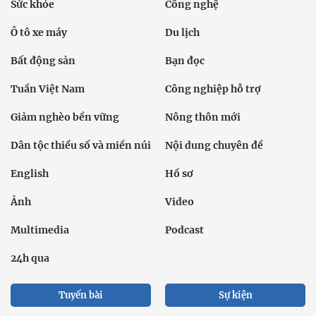
Sức khỏe
Công nghệ
Ô tô xe máy
Du lịch
Bất động sản
Bạn đọc
Tuần Việt Nam
Công nghiệp hỗ trợ
Giảm nghèo bền vững
Nông thôn mới
Dân tộc thiểu số và miền núi
Nội dung chuyên đề
English
Hồ sơ
Ảnh
Video
Multimedia
Podcast
24h qua
Tuyến bài
Sự kiện