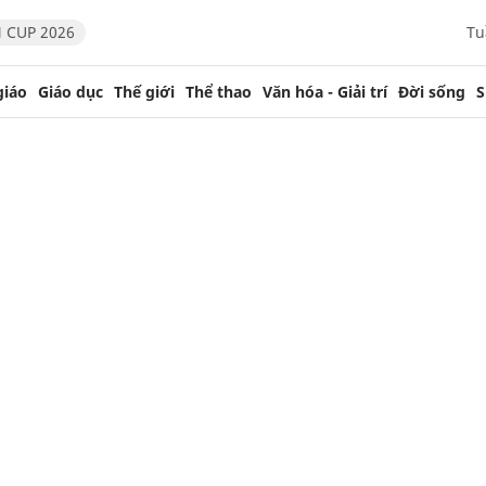
 CUP 2026
Tu
giáo
Giáo dục
Thế giới
Thể thao
Văn hóa - Giải trí
Đời sống
S