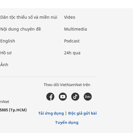
Dân tộc thiểu số và miền núi
Video
Nội dung chuyên đề
Multimedia
English
Podcast
Hồ sơ
24h qua
Ảnh
Theo dõi VietNamNet trên
amNet
5885 (Tp.HCM)
Tải ứng dụng
Độc giả gửi bài
Tuyển dụng