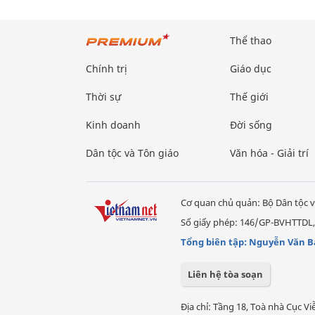
Thể thao
Chính trị
Giáo dục
Thời sự
Thế giới
Kinh doanh
Đời sống
Dân tộc và Tôn giáo
Văn hóa - Giải trí
Cơ quan chủ quản: Bộ Dân tộc v
Số giấy phép: 146/GP-BVHTTDL,
Tổng biên tập: Nguyễn Văn B
Liên hệ tòa soạn
Địa chỉ: Tầng 18, Toà nhà Cục 