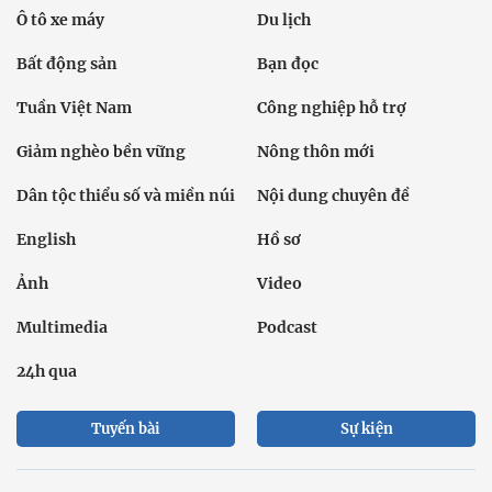
Ô tô xe máy
Du lịch
Bất động sản
Bạn đọc
Tuần Việt Nam
Công nghiệp hỗ trợ
Giảm nghèo bền vững
Nông thôn mới
Dân tộc thiểu số và miền núi
Nội dung chuyên đề
English
Hồ sơ
Ảnh
Video
Multimedia
Podcast
24h qua
Tuyến bài
Sự kiện