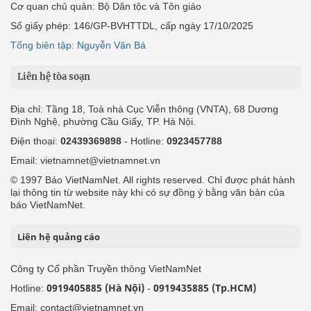
Cơ quan chủ quản: Bộ Dân tộc và Tôn giáo
Số giấy phép: 146/GP-BVHTTDL, cấp ngày 17/10/2025
Tổng biên tập: Nguyễn Văn Bá
Liên hệ tòa soạn
Địa chỉ: Tầng 18, Toà nhà Cục Viễn thông (VNTA), 68 Dương
Đình Nghệ, phường Cầu Giấy, TP. Hà Nội.
Điện thoại:
02439369898
- Hotline:
0923457788
Email: vietnamnet@vietnamnet.vn
© 1997 Báo VietNamNet. All rights reserved. Chỉ được phát hành
lại thông tin từ website này khi có sự đồng ý bằng văn bản của
báo VietNamNet.
Liên hệ quảng cáo
Công ty Cổ phần Truyền thông VietNamNet
0919405885 (Hà Nội)
0919435885 (Tp.HCM)
Hotline:
-
Email: contact@vietnamnet.vn