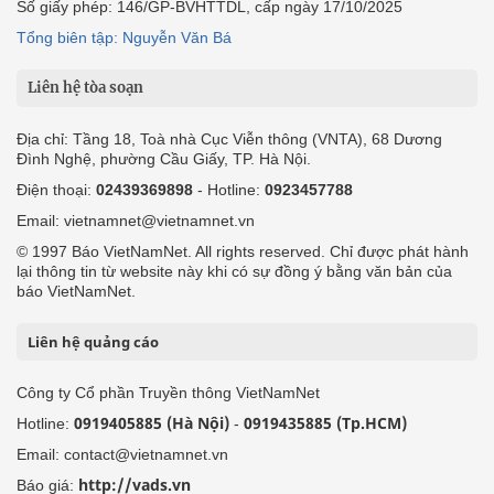
Số giấy phép: 146/GP-BVHTTDL, cấp ngày 17/10/2025
Tổng biên tập: Nguyễn Văn Bá
Liên hệ tòa soạn
Địa chỉ: Tầng 18, Toà nhà Cục Viễn thông (VNTA), 68 Dương
Đình Nghệ, phường Cầu Giấy, TP. Hà Nội.
Điện thoại:
02439369898
- Hotline:
0923457788
Email: vietnamnet@vietnamnet.vn
© 1997 Báo VietNamNet. All rights reserved. Chỉ được phát hành
lại thông tin từ website này khi có sự đồng ý bằng văn bản của
báo VietNamNet.
Liên hệ quảng cáo
Công ty Cổ phần Truyền thông VietNamNet
0919405885 (Hà Nội)
0919435885 (Tp.HCM)
Hotline:
-
Email: contact@vietnamnet.vn
http://vads.vn
Báo giá: