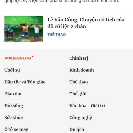
giúp lực sỹ Việt Nam phá kỉ lục thế giới của chính anh.
Lê Văn Công: Chuyện cổ tích của
đô cử liệt 2 chân
THỂ THAO
Chính trị
Thời sự
Kinh doanh
Dân tộc và Tôn giáo
Thể thao
Giáo dục
Thế giới
Đời sống
Văn hóa - Giải trí
Sức khỏe
Công nghệ
Ô tô xe máy
Du lịch