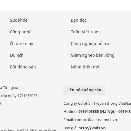
Sức khỏe
Bạn đọc
Công nghệ
Tuần Việt Nam
Ô tô xe máy
Công nghiệp hỗ trợ
Du lịch
Giảm nghèo bền vững
Bất động sản
Nông thôn mới
à Tôn giáo
Liên hệ quảng cáo
 cấp ngày 17/10/2025
Công ty Cổ phần Truyền thông VietN
á
Hotline:
0919405885 (Hà Nội)
-
091943
Email: contact@vietnamnet.vn
Báo giá:
http://vads.vn
Viễn thông (VNTA), 68 Dương Đình