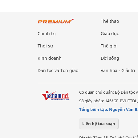
Thể thao
Chính trị
Giáo dục
Thời sự
Thế giới
Kinh doanh
Đời sống
Dân tộc và Tôn giáo
Văn hóa - Giải trí
Cơ quan chủ quản: Bộ Dân tộc v
Số giấy phép: 146/GP-BVHTTDL,
Tổng biên tập: Nguyễn Văn B
Liên hệ tòa soạn
Địa chỉ: Tầng 18, Toà nhà Cục 