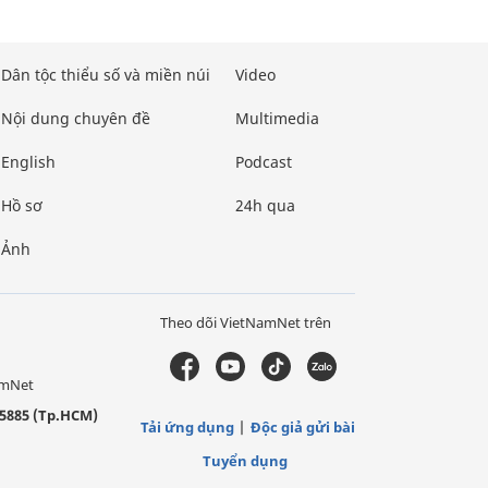
Dân tộc thiểu số và miền núi
Video
Nội dung chuyên đề
Multimedia
English
Podcast
Hồ sơ
24h qua
Ảnh
Theo dõi VietNamNet trên
amNet
5885 (Tp.HCM)
Tải ứng dụng
Độc giả gửi bài
Tuyển dụng