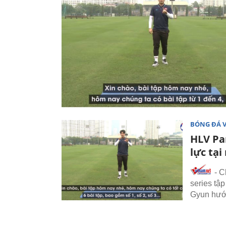
BÓNG ĐÁ 
HLV Pa
lực tại
- C
series tậ
Gyun hướ